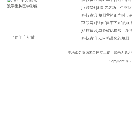
[
互联网+
]
刷新内容场、生意场纪录
[
科技资讯
]
短剧营销正当时，
[
互联网+
]
让你“停不下来”的
[
科技资讯
]
单条破亿播放、粉丝
“青年千人”陆
[
科技资讯
]
走向精品化的短剧
本站部分资源来自网友上传，如果无意之
Copyright @ 