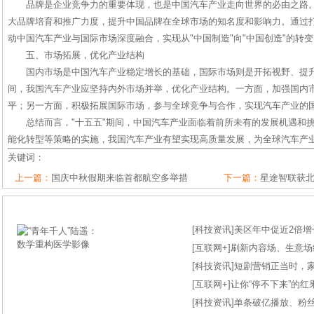
品牌是企业竞争力的重要体现，也是中国汽车产业走向世界的必由之路。
大品牌培育和推广力度，提升中国品牌在全球市场的知名度和影响力。通过
动中国汽车产业与国际市场深度融合，实现从"中国制造"向"中国创造"的转变
五、市场拓展，优化产业结构
国内市场是中国汽车产业稳定增长的基础，国际市场则是开拓视野、提升
间，我国汽车产业应坚持内外市场并举，优化产业结构。一方面，加强国内
平；另一方面，积极拓展国际市场，参与全球竞争与合作，实现汽车产业的
总结而言，"十五五"期间，中国汽车产业面临着前所未有的发展机遇和
能化转型等策略的实施，我国汽车产业有望实现高质量发展，为全球汽车产
关键词：
上一篇：
国庆中秋假期来临首都航空多举措
下一篇：
星途智联获北
[
科技资讯
]
美区年中促近2倍增长
[
互联网+
]
刷新内容场、生意场纪录
[
科技资讯
]
短剧营销正当时，
[
互联网+
]
让你“停不下来”的
[
科技资讯
]
单条破亿播放、粉丝