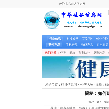
欢迎光临硅谷信息网
行业信息
科技资讯
互联网+
创业心经
硬件产品
手机产品
数码产品
家电家居
热门关注：
怀孕
胎教
宝宝防蚊
早期教育
您的位置：
硅谷信息网
>>
业界人物
>
揭秘：如
揭秘：如何
2025-10-
导读：在当今社会，随着人们生活水平的提