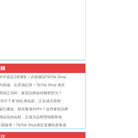
顾
年中促近2倍增长！内容驱动TikTok Shop
内容场、生意场纪录！TikTok Shop 美区
营销正当时，家居品牌如何顺势而为？
“停不下来”的红果短剧，正在成为营销
破亿播放、粉丝暴涨400%？这些食饮品牌
精品化的短剧，正成为品牌营销新阵地
交易效率！TikTok Shop美区直播拍卖将成
注