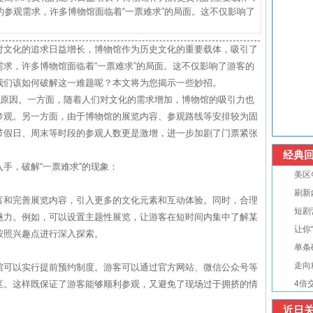
参观需求，许多博物馆面临着“一票难求”的局面。这不仅影响了
对文化的追求日益增长，博物馆作为历史文化的重要载体，吸引了
求，许多博物馆面临着“一票难求”的局面。这不仅影响了游客的
我们该如何破解这一难题呢？本文将为您揭示一些妙招。
的原因。一方面，随着人们对文化的需求增加，博物馆的吸引力也
参观。另一方面，由于博物馆的展览内容、参观路线等安排较为固
节假日、周末等时段的参观人数更是激增，进一步加剧了门票紧张
经典回
手，破解“一票难求”的现象：
美区
刷新
富和完善展览内容，引入更多的文化元素和互动体验。同时，合理
短剧
魅力。例如，可以设置主题性展览，让游客在短时间内集中了解某
让你
按照兴趣点进行深入探索。
单条
走向
馆可以实行提前预约制度。游客可以通过官方网站、微信公众号等
区。这样既保证了游客能够顺利参观，又避免了现场过于拥挤的情
4倍
近日关