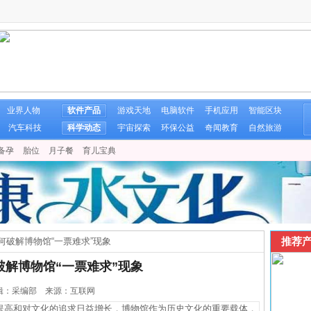
业界人物
软件产品
游戏天地
电脑软件
手机应用
智能区块
汽车科技
科学动态
宇宙探索
环保公益
奇闻教育
自然旅游
备孕
胎位
月子餐
育儿宝典
推荐产
何破解博物馆“一票难求”现象
破解博物馆“一票难求”现象
6 编辑：采编部 来源：互联网
高和对文化的追求日益增长，博物馆作为历史文化的重要载体，