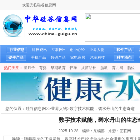
欢迎光临硅谷信息网
行业信息
科技资讯
互联网+
创业心经
业界人物
软件产品
硬件产品
手机产品
数码产品
家电家居
汽车科技
科学动态
热门关注：
坐月子
育婴
早期教育
怀孕
拔苗助长
胎教
育儿网
胎位
您的位置：
硅谷信息网
>>
业界人物
>
数字技术赋能，碧水丹山的生态奇迹
数字技术赋能，碧水丹山的生态
2025-10-28 编辑：采编部 来源：互联网
导读：随着科技的飞速发展，数字技术已经成为推动社会进步的重要力量