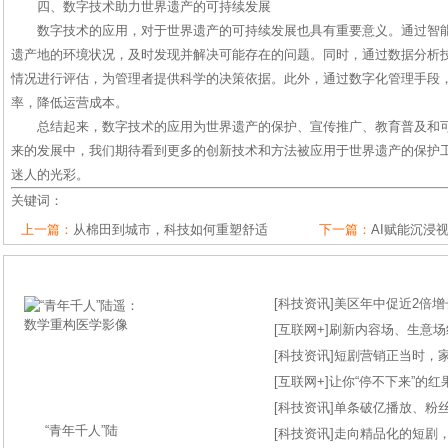
四、数字技术助力世界遗产的可持续发展
数字技术的应用，对于世界遗产的可持续发展也具有重要意义。通过智
遗产地的环境状况，及时发现并解决可能存在的问题。同时，通过数据分析
情况进行评估，为管理者提供科学的决策依据。此外，通过数字化管理手段
率，降低运营成本。
总结起来，数字技术的应用为世界遗产的保护、宣传推广、教育普及和
来的发展中，我们期待看到更多的创新技术和方法被应用于世界遗产的保护
迷人的光彩。
关键词：
上一篇：
从棉田到城市，科技如何重塑舒适
下一篇：
AI赋能沉浸
[
科技资讯
]
美区年中促近2倍增长
[
互联网+
]
刷新内容场、生意场纪录
[
科技资讯
]
短剧营销正当时，
[
互联网+
]
让你“停不下来”的
[
科技资讯
]
单条破亿播放、粉丝
“青年千人”陆
[
科技资讯
]
走向精品化的短剧