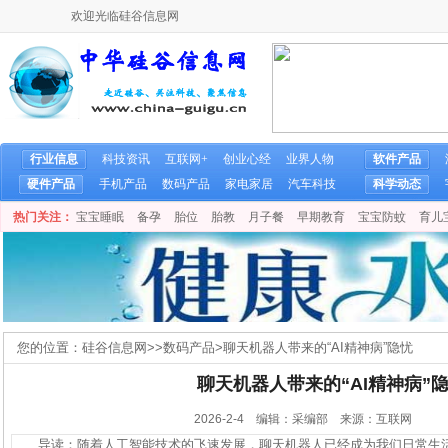
欢迎光临硅谷信息网
行业信息
科技资讯
互联网+
创业心经
业界人物
软件产品
硬件产品
手机产品
数码产品
家电家居
汽车科技
科学动态
热门关注：
宝宝睡眠
备孕
胎位
胎教
月子餐
早期教育
宝宝防蚊
育儿
您的位置：
硅谷信息网
>>
数码产品
>
聊天机器人带来的“AI精神病”隐忧
聊天机器人带来的“AI精神病”
2026-2-4 编辑：采编部 来源：互联网
导读：随着人工智能技术的飞速发展，聊天机器人已经成为我们日常生活