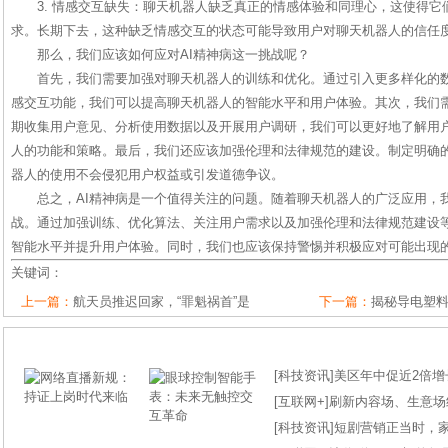
3. 情感交互缺失：聊天机器人缺乏真正的情感体验和同理心，这使得
求。长期下去，这种缺乏情感交互的状态可能导致用户对聊天机器人的信任
那么，我们应该如何应对AI精神病这一挑战呢？
首先，我们需要加强对聊天机器人的训练和优化。通过引入更多样化的
感交互功能，我们可以提高聊天机器人的智能水平和用户体验。其次，我们
期收集用户意见、分析使用数据以及开展用户调研，我们可以更好地了解用
人的功能和策略。最后，我们还应该加强伦理和法律规范的建设。制定明确
器人的使用不会侵犯用户权益或引发道德争议。
总之，AI精神病是一个值得关注的问题。随着聊天机器人的广泛应用，
战。通过加强训练、优化算法、关注用户需求以及加强伦理和法律规范建设
智能水平并提升用户体验。同时，我们也应该保持警惕并积极应对可能出现
关键词：
上一篇：
航天员推迟回家，“罪魁祸首”是
下一篇：
揭秘导电塑
[
科技资讯
]
美区年中促近2倍增长
[
互联网+
]
刷新内容场、生意场纪录
[
科技资讯
]
短剧营销正当时，