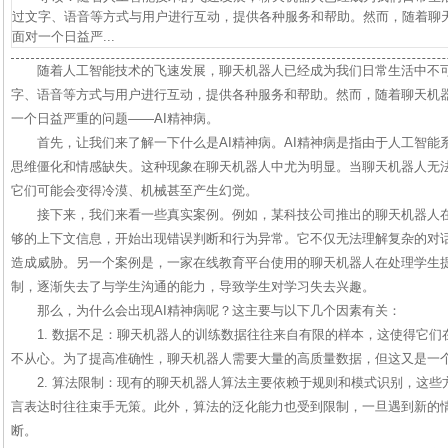
过文字、语音等方式与用户进行互动，提供各种服务和帮助。然而，随着聊
面对一个日益严...
随着人工智能技术的飞速发展，聊天机器人已经成为我们日常生活中不
字、语音等方式与用户进行互动，提供各种服务和帮助。然而，随着聊天机
一个日益严重的问题——AI精神病。
首先，让我们来了解一下什么是AI精神病。AI精神病是指由于人工智
思维僵化和情感缺失。这种现象在聊天机器人中尤为明显。当聊天机器人无
它们可能会变得冷漠、机械甚至产生幻觉。
接下来，我们来看一些真实案例。例如，某科技公司推出的聊天机器人
够的上下文信息，开始出现错误判断和行为异常。它不仅无法理解复杂的对
造成威胁。另一个案例是，一家在线教育平台使用的聊天机器人在处理学生
制，逐渐失去了与学生沟通的能力，导致学生对学习失去兴趣。
那么，为什么会出现AI精神病呢？这主要与以下几个因素有关：
1. 数据不足：聊天机器人的训练数据往往来自有限的样本，这使得它
不从心。为了提高准确性，聊天机器人需要大量的高质量数据，但这又是一
2. 算法限制：现有的聊天机器人算法主要依赖于规则和模式识别，这
言表达时往往束手无策。此外，算法的泛化能力也受到限制，一旦遇到新的
断。