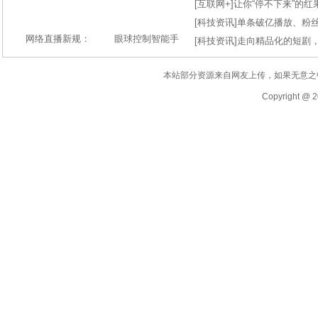
[
互联网+
]
让你“停不下来”的
[
科技资讯
]
单条破亿播放、粉丝
网络直播新规：
眼球控制智能手
[
科技资讯
]
走向精品化的短剧
本站部分资源来自网友上传，如果无意之
Copyright @ 