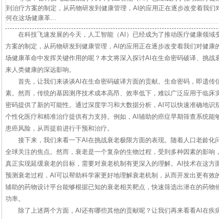
到治疗方案的制定，从药物研发到健康管理，AI的应用正在逐步改变着我们
何在这场健康革...
在科技飞速发展的今天，人工智能（AI）已经成为了推动医疗健康领域
方案的制定，从药物研发到健康管理，AI的应用正在逐步改变着我们对健康
场健康革命中发挥关键作用的呢？本文将深入探讨AI在生命密码破译、挑战
来人类健康的深远影响。
首先，让我们来谈谈AI在生命密码破译方面的贡献。生命密码，即遗传
素。然而，传统的基因测序技术成本高昂、效率低下，难以广泛应用于临床实
密码提供了新的可能性。通过深度学习和大数据分析，AI可以快速准确地识
个性化医疗和精准治疗提供有力支持。例如，AI辅助的癌症早期筛查系统能
患癌风险，从而提前进行干预和治疗。
接下来，我们来看一下AI在挑战衰老极限方面的表现。随着人口老龄化
全球关注的焦点。然而，衰老是一个复杂的生物过程，受到多种因素的影响
真正实现延缓衰老的目标，需要对衰老机制有更深入的理解。AI技术在这方
预测衰老过程，AI可以帮助科学家更好地理解衰老机制，从而开发出更有效
辅助的药物设计平台能够根据已知的衰老相关靶点，快速筛选出潜在的药物
功率。
除了上述两个方面，AI还有哪些其他的贡献呢？让我们再来看看AI在疾