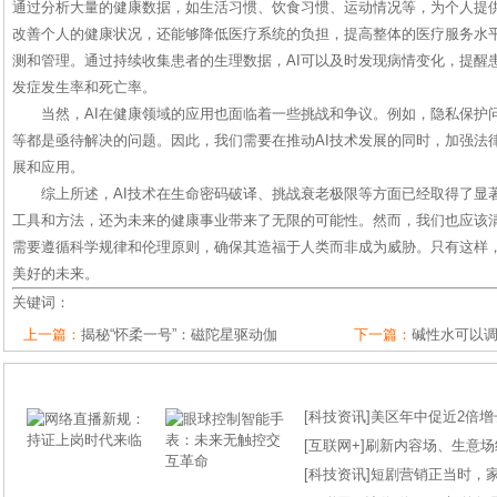
通过分析大量的健康数据，如生活习惯、饮食习惯、运动情况等，为个人提
改善个人的健康状况，还能够降低医疗系统的负担，提高整体的医疗服务水平
测和管理。通过持续收集患者的生理数据，AI可以及时发现病情变化，提醒
发症发生率和死亡率。
当然，AI在健康领域的应用也面临着一些挑战和争议。例如，隐私保护
等都是亟待解决的问题。因此，我们需要在推动AI技术发展的同时，加强法
展和应用。
综上所述，AI技术在生命密码破译、挑战衰老极限等方面已经取得了显
工具和方法，还为未来的健康事业带来了无限的可能性。然而，我们也应该清
需要遵循科学规律和伦理原则，确保其造福于人类而非成为威胁。只有这样
美好的未来。
关键词：
上一篇：
揭秘“怀柔一号”：磁陀星驱动伽
下一篇：
碱性水可以
[
科技资讯
]
美区年中促近2倍增长
[
互联网+
]
刷新内容场、生意场纪录
[
科技资讯
]
短剧营销正当时，