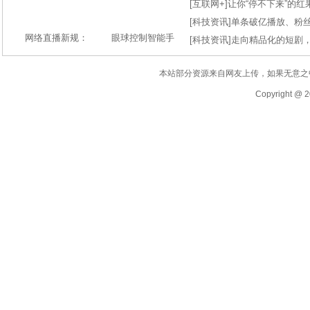
[
互联网+
]
让你“停不下来”的
[
科技资讯
]
单条破亿播放、粉丝
网络直播新规：
眼球控制智能手
[
科技资讯
]
走向精品化的短剧
本站部分资源来自网友上传，如果无意之
Copyright @ 