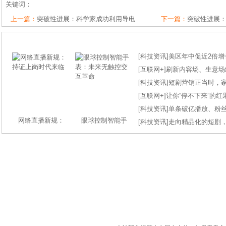
关键词：
上一篇：
突破性进展：科学家成功利用导电
下一篇：
突破性进展
[
科技资讯
]
美区年中促近2倍增长
[
互联网+
]
刷新内容场、生意场纪录
[
科技资讯
]
短剧营销正当时，
[
互联网+
]
让你“停不下来”的
[
科技资讯
]
单条破亿播放、粉丝
网络直播新规：
眼球控制智能手
[
科技资讯
]
走向精品化的短剧