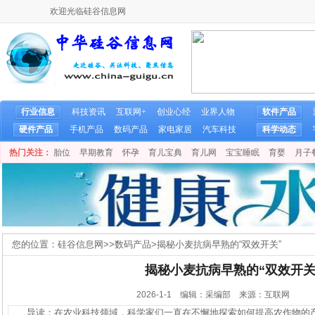
欢迎光临硅谷信息网
行业信息
科技资讯
互联网+
创业心经
业界人物
软件产品
硬件产品
手机产品
数码产品
家电家居
汽车科技
科学动态
热门关注：
胎位
早期教育
怀孕
育儿宝典
育儿网
宝宝睡眠
育婴
月子
您的位置：
硅谷信息网
>>
数码产品
>
揭秘小麦抗病早熟的“双效开关”
揭秘小麦抗病早熟的“双效开关
2026-1-1 编辑：采编部 来源：互联网
导读：在农业科技领域，科学家们一直在不懈地探索如何提高农作物的产