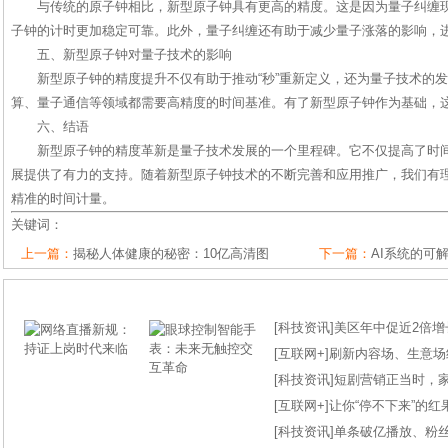
与传统的原子钟相比，新型原子钟具有更高的精度。这是因为量子纠缠
子钟的计时更加稳定可靠。此外，量子纠缠还有助于减少量子涨落的影响，
五、新型原子钟对量子技术的影响
新型原子钟的精度提升不仅有助于推动“秒”重新定义，还为量子技术的
算、量子通信等领域都需要高精度的时间基准。有了新型原子钟作为基础，
六、结语
新型原子钟的精度革新是量子技术发展的一个里程碑。它不仅提高了时
展提供了有力的支持。随着新型原子钟技术的不断完善和应用推广，我们有
精准的时间计量。
关键词：
上一篇：
揭秘人体健康的秘密：10亿高清图
下一篇：
AI系统的可
[
科技资讯
]
美区年中促近2倍增长
[
互联网+
]
刷新内容场、生意场纪录
[
科技资讯
]
短剧营销正当时，
[
互联网+
]
让你“停不下来”的
[
科技资讯
]
单条破亿播放、粉丝