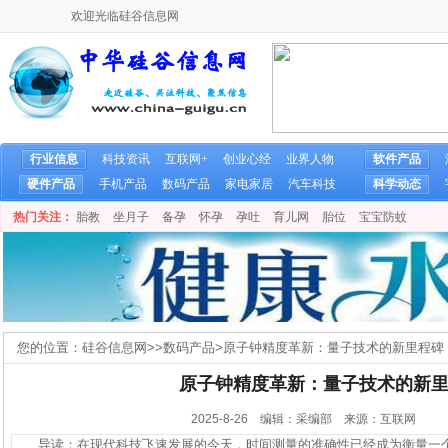
欢迎光临硅谷信息网
行业信息
科技资讯
互联网+
创业心经
业界人物
软件产品
硬件产品
手机产品
数码产品
家电家居
汽车科技
科学动态
热门关注：
胎教
坐月子
备孕
怀孕
孕吐
育儿网
胎位
宝宝防蚊
您的位置：
硅谷信息网
>>
数码产品
>
原子钟精度革新：量子技术的新里程碑
原子钟精度革新：量子技术的新
2025-8-26 编辑：采编部 来源：互联网
导读：在现代科技飞速发展的今天，时间测量的准确性已经成为衡量一个