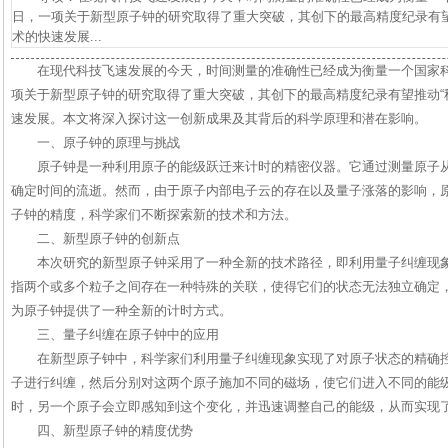
日，一项关于新型原子钟的研究取得了重大突破，其创下的最高精度纪录有望
术的快速发展...
在现代科技飞速发展的今天，时间测量的准确性已经成为衡量一个国家
项关于新型原子钟的研究取得了重大突破，其创下的最高精度纪录有望推动“
速发展。本文将深入探讨这一创新成果及其背后的科学原理和潜在影响。
一、原子钟的原理与挑战
原子钟是一种利用原子的能级跃迁来计时的精密仪器。它通过测量原子
确定时间的流逝。然而，由于原子内部电子云的存在以及量子涨落的影响，
子钟的精度，科学家们不断探索新的技术和方法。
二、新型原子钟的创新点
本次研究的新型原子钟采用了一种全新的技术路径，即利用量子纠缠现
指两个或多个粒子之间存在一种特殊的关联，使得它们的状态无法独立确定
为原子钟提供了一种全新的计时方式。
三、量子纠缠在原子钟中的应用
在新型原子钟中，科学家们利用量子纠缠现象实现了对原子状态的精确
子进行纠缠，然后分别对这两个原子施加不同的磁场，使它们进入不同的能
时，另一个原子会立即感知到这个变化，并迅速调整自己的能级，从而实现
四、新型原子钟的精度优势