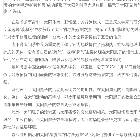
发的太空望远镜“羲和号”成功获取了太阳的时序光谱数据，揭示了太阳“暴脾
富了我们...
在浩瀚的宇宙中，太阳作为一颗恒星，其行为模式一直是天文学家们研
空望远镜“羲和号”成功获取了太阳的时序光谱数据，揭示了太阳“暴脾气”的
们对太阳物理过程的理解，也为未来的太空探索提供了宝贵的信息。
太阳是太阳系中最为重要的天体，它为地球提供了光和热，维持着地球
静态的天体，它有着自己的“脾气”。这种“脾气”主要体现在太阳黑子的活动
它们的存在对太阳的磁场、辐射以及地球的气候等都有着重要影响。
羲和号是中国空间科学任务系列中的一颗卫星，它于2025年1月18日
仪，能够捕捉到太阳表面的细微变化。通过分析这些光谱数据，科学家们得以
征。
研究表明，太阳黑子的活动具有明显的周期性。在太阳周期的不同阶段
化。例如，在太阳活动的高峰期，即太阳耀斑爆发期间，太阳黑子的数量会
太阳耀斑平静期，太阳黑子的数量则会逐渐增多。
此外，太阳黑子的活动还与太阳磁场的变化密切相关。太阳磁场是太阳
风的产生和传播。当太阳黑子数量增多时，太阳磁场也会变得更加活跃，这
到地球的磁层环境。
羲和号所揭示的太阳“暴脾气”的时序光谱特征为我们提供了一扇窥视太