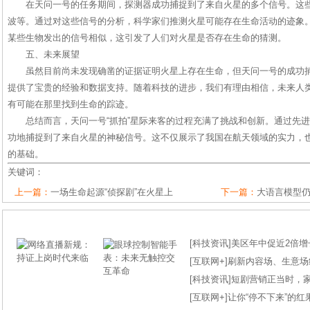
在天问一号的任务期间，探测器成功捕捉到了来自火星的多个信号。这
波等。通过对这些信号的分析，科学家们推测火星可能存在生命活动的迹象
某些生物发出的信号相似，这引发了人们对火星是否存在生命的猜测。
五、未来展望
虽然目前尚未发现确凿的证据证明火星上存在生命，但天问一号的成功
提供了宝贵的经验和数据支持。随着科技的进步，我们有理由相信，未来人
有可能在那里找到生命的踪迹。
总结而言，天问一号“抓拍”星际来客的过程充满了挑战和创新。通过先
功地捕捉到了来自火星的神秘信号。这不仅展示了我国在航天领域的实力，
的基础。
关键词：
上一篇：
一场生命起源“侦探剧”在火星上
下一篇：
大语言模型
[
科技资讯
]
美区年中促近2倍增长
[
互联网+
]
刷新内容场、生意场纪录
[
科技资讯
]
短剧营销正当时，
[
互联网+
]
让你“停不下来”的