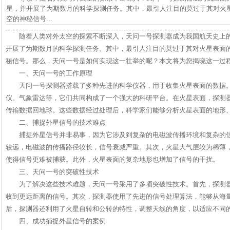
星，并开展了为期数月的科学探测任务。其中，最引人注目的莫过于其对火星
空的神秘信号...
随着人类对外太空的探索不断深入，天问一号探测器成为我国航天史上
开展了为期数月的科学探测任务。其中，最引人注目的莫过于其对火星表面的
秘信号。那么，天问一号是如何实现这一壮举的呢？本文将为您揭晓这一过
一、天问一号的工作原理
天问一号探测器搭载了多种先进的科学仪器，用于收集火星表面的数据
仪、气象雷达等，它们共同构成了一个强大的科研平台。在火星表面，探测
传输数据回地球。这些数据经过处理后，科学家们能够分析火星表面的地形
二、捕捉外星信号的技术难点
捕捉外星信号并非易事，因为它涉及到复杂的电磁波传播环境和复杂的
较远，电磁波的传播路径较长，信号衰减严重。其次，火星大气层较为稀薄
使得信号更难被捕获。此外，火星表面的复杂地形也增加了信号的干扰。
三、天问一号的突破性技术
为了解决这些技术难题，天问一号采用了多项突破性技术。首先，探测
收到更远距离的信号。其次，探测器使用了先进的信号处理算法，能够从海
后，探测器还利用了火星自转和公转的特性，调整天线的角度，以适应不同
四、成功捕捉外星信号的案例