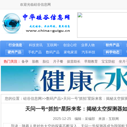
欢迎光临硅谷信息网
行业信息
科技资讯
互联网+
创业心经
业界人物
软件产品
硬件产品
手机产品
数码产品
家电家居
汽车科技
科学动态
热门关注：
备孕
胎教
胎位
月子餐
拔苗助长
早期教育
宝宝防蚊
坐月
您的位置：
硅谷信息网
>>
数码产品
>
天问一号“抓拍”星际来客：揭秘太空探
天问一号“抓拍”星际来客：揭秘太空探测器
2025-12-25 编辑：采编部 来源：互联网
导读：随着人类对外太空的探索不断深入，天问一号探测器成为我国航天