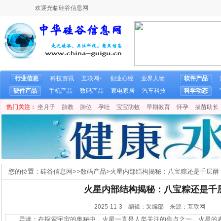
欢迎光临硅谷信息网
行业信息
科技资讯
互联网+
创业心经
业界人物
软件产品
硬件产品
手机产品
数码产品
家电家居
汽车科技
科学动态
热门关注：
坐月子
胎教
胎位
孕吐
宝宝防蚊
早期教育
怀孕
拔苗助长
您的位置：
硅谷信息网
>>
数码产品
>
火星内部结构揭秘：八宝粽还是千层酥
火星内部结构揭秘：八宝粽还是千
2025-11-3 编辑：采编部 来源：互联网
导读：在探索宇宙的奥秘中，火星一直是人类关注的焦点之一。火星的表