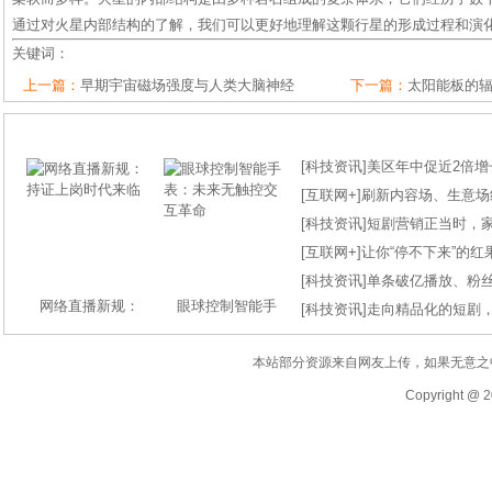
通过对火星内部结构的了解，我们可以更好地理解这颗行星的形成过程和演
关键词：
上一篇：
早期宇宙磁场强度与人类大脑神经
下一篇：
太阳能板的
[
科技资讯
]
美区年中促近2倍增长
[
互联网+
]
刷新内容场、生意场纪录
[
科技资讯
]
短剧营销正当时，
[
互联网+
]
让你“停不下来”的
[
科技资讯
]
单条破亿播放、粉丝
网络直播新规：
眼球控制智能手
[
科技资讯
]
走向精品化的短剧
本站部分资源来自网友上传，如果无意之
Copyright @ 