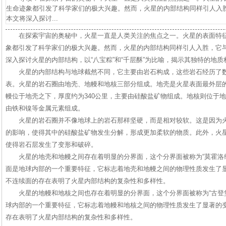
生命迹象都引发了科学家们的极大兴趣。然而，火星的内部结构同样引人入
本文将深入探讨...
在探索宇宙的奥秘中，火星一直是人类关注的焦点之一。火星的表面特
象都引发了科学家们的极大兴趣。然而，火星的内部结构同样引人入胜，它
深入探讨火星的内部结构，以“八宝粽”和“千层酥”为比喻，揭示其独特的地
火星的内部结构与地球截然不同，它主要由岩石构成，这些岩石经历了
表。火星的岩石圈由地壳、地幔和地核三部分组成。地壳是火星表面最外层的
幔位于地壳之下，厚度约为340公里，主要由硅酸盐矿物组成。地核则位于地
由铁和镍等金属元素组成。
火星的岩石圈并不像地球上的岩石那样坚硬，而是相对较软。这是因为
的影响，使得其中的硅酸盐矿物发生分解，形成更加柔软的物质。此外，火
使得岩石层发生了变形和破碎。
火星的地壳和地幔之间存在着明显的分界面，这个分界面被称为“莫霍洛
面是地球内部的一个重要特征，它标志着地壳和地幔之间的物理性质发生了
不连续面的存在表明了火星内部结构的复杂性和多样性。
火星的地幔和地核之间也存在着明显的分界面，这个分界面被称为“古登
球内部的一个重要特征，它标志着地幔和地核之间的物理性质发生了显著的
存在表明了火星内部结构的复杂性和多样性。