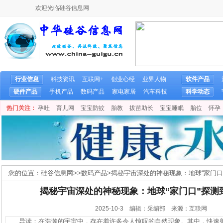
欢迎光临硅谷信息网
行业信息
科技资讯
互联网+
创业心经
业界人物
软件产品
硬件产品
手机产品
数码产品
家电家居
汽车科技
科学动态
热门关注：
孕吐
育儿网
宝宝防蚊
胎教
拔苗助长
宝宝睡眠
胎位
怀孕
您的位置：
硅谷信息网
>>
数码产品
>
揭秘宇宙深处的神秘现象：地球“家门口
揭秘宇宙深处的神秘现象：地球“家门口”探测
2025-10-3 编辑：采编部 来源：互联网
导读：在浩瀚的宇宙中，存在着许多令人惊叹的自然现象。其中，快速射