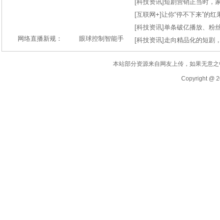
[
科技资讯
]
短剧营销正当时，
[
互联网+
]
让你“停不下来”的
[
科技资讯
]
单条破亿播放、粉丝
网络直播新规：
眼球控制智能手
[
科技资讯
]
走向精品化的短剧
本站部分资源来自网友上传，如果无意之
Copyright @ 