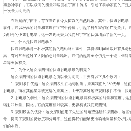
磁脉冲事件，它以极高的能量和速度在宇宙中传播，引起了科学家们的广泛关
一次最为明亮的...
在浩瀚的宇宙中，存在着许多令人惊叹的自然现象。其中，快速射电暴（
事件，它以极高的能量和速度在宇宙中传播，引起了科学家们的广泛关注。近
为明亮的快速射电暴，这一发现无疑为我们对宇宙的认识增添了新的一页。
一、什么是快速射电暴？
快速射电暴是一种极其短暂的电磁脉冲事件，其持续时间通常只有几毫
高，有时甚至超过了太阳的总能量输出。它们的起源至今仍是一个谜，但科
星等天体有关。
二、为什么这次探测到的快速射电暴最为明亮？
这次探测到的快速射电暴之所以最为明亮，主要有以下几个原因：
1. 观测条件优越：这次探测发生在地球附近，距离我们约250光年，
射电暴。而在其他星系或更远的距离上，由于距离过远或观测条件不佳，很
2. 射电暴的特性：这次探测到的快速射电暴具有极高的能量和速度，
辐射和热量。因此，它的亮度相对较高，更容易被我们观测到。
3. 观测设备的优势：这次探测使用了先进的射电望远镜和探测器，这
号，提高了观测的灵敏度和分辨率。这使得我们能够更准确地测量和分析快
们的本质。