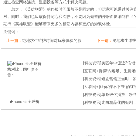
通过检查网络连接、重启设备等方式来解决问题。
总之，《英雄联盟》的停服时间虽然不是固定的，但玩家可以通过关注
对。同时，我们也应该保持耐心和冷静，不要因为短暂的停服而影响到自己
期待《英雄联盟》能够带来更多的精彩内容和更好的游戏体验。
关键词：
上一篇：
绝地求生维护时间对玩家体验的影
下一篇：
绝地求生维
[
科技资讯
]
美区年中促近2倍增长
[
互联网+
]
刷新内容场、生意场纪录
[
科技资讯
]
短剧营销正当时，
[
互联网+
]
让你“停不下来”的
[
科技资讯
]
单条破亿播放、粉丝
iPhone 6s全球价
[
科技资讯
]
走向精品化的短剧