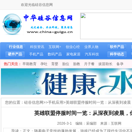
欢迎光临硅谷信息网
行业信息
科技资讯
互联网+
创业心经
业界人物
软件产品
硬件产品
手机产品
数码产品
家电家居
汽车科技
科学动态
热门关注：
早期教育
孕吐
育婴
胎位
胎教
月子餐
拔苗助长
备孕
您的位置：
硅谷信息网
>>
手机应用
>
英雄联盟停服时间一览：从深夜到凌晨
英雄联盟停服时间一览：从深夜到凌晨，
2026-3-1 编辑：采编部 来源：互联网
导读：正文：随着电子竞技的蓬勃发展，游戏已经成为了现代生活中不可