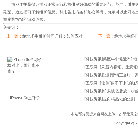
游戏维护是保证游戏正常运行和提供良好体验的重要环节。然而，维护
期望。通过提前了解维护信息、利用备用方案和耐心等待，玩家可以更好地
稳定和愉快的游戏体验。
关键词：
上一篇：
绝地求生维护时间详解：如何应对
下一篇：
绝地求生维
[
科技资讯
]
美区年中促近2倍增长
[
互联网+
]
刷新内容场、生意场纪录
[
科技资讯
]
短剧营销正当时，
[
互联网+
]
让你“停不下来”的
[
科技资讯
]
单条破亿播放、粉丝
iPhone 6s全球价
[
科技资讯
]
走向精品化的短剧
本站部分资源来自网友上传，如果无意之
Copyright @ 