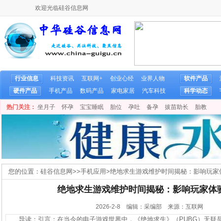
欢迎光临硅谷信息网
行业信息
科技资讯
互联网+
创业心经
业界人物
软件产品
硬件产品
手机产品
数码产品
家电家居
汽车科技
科学动态
热门关注：
坐月子
怀孕
宝宝睡眠
胎位
孕吐
备孕
拔苗助长
胎教
您的位置：
硅谷信息网
>>
手机应用
>
绝地求生游戏维护时间揭秘：影响玩家
绝地求生游戏维护时间揭秘：影响玩家体
2026-2-8 编辑：采编部 来源：互联网
导读：引言：在当今的电子游戏世界中，《绝地求生》（PUBG）无疑