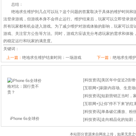
总结：
绝地求生维护到几点可以玩？这个问题的答案取决于具体的维护时间和
法登录游戏，但游戏本身不会停止运行。维护结束后，玩家可以立即登录游
所有玩家都有机会进入游戏。为了减少维护对游戏体验的影响，玩家可以尝
游戏、关注官方公告等方法。同时，游戏方应该充分考虑玩家的需求和体验
的稳定运行和玩家的满意度。
关键词：
上一篇：
绝地求生维护结束时间：一场游戏
下一篇：
绝地求生维
[
科技资讯
]
美区年中促近2倍增长
[
互联网+
]
刷新内容场、生意场纪录
[
科技资讯
]
短剧营销正当时，
[
互联网+
]
让你“停不下来”的
[
科技资讯
]
单条破亿播放、粉丝
iPhone 6s全球价
[
科技资讯
]
走向精品化的短剧
本站部分资源来自网友上传，如果无意之