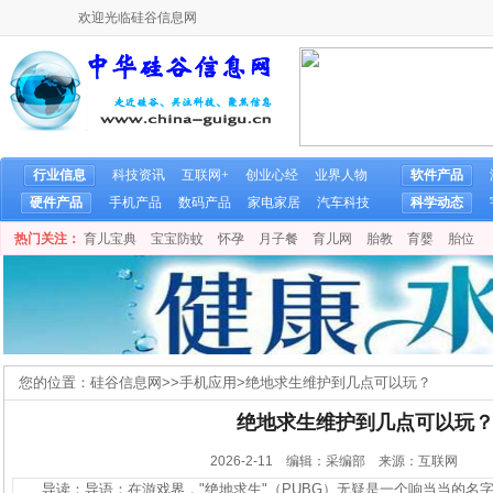
欢迎光临硅谷信息网
行业信息
科技资讯
互联网+
创业心经
业界人物
软件产品
硬件产品
手机产品
数码产品
家电家居
汽车科技
科学动态
热门关注：
育儿宝典
宝宝防蚊
怀孕
月子餐
育儿网
胎教
育婴
胎位
您的位置：
硅谷信息网
>>
手机应用
>
绝地求生维护到几点可以玩？
绝地求生维护到几点可以玩
2026-2-11 编辑：采编部 来源：互联网
导读：导语：在游戏界，"绝地求生"（PUBG）无疑是一个响当当的名