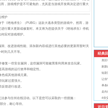
然而，游戏维护是不可避免的，尤其是当游戏开发商决定进行重大
机维护
于《绝地求生》（PUBG）这款大逃杀类型的游戏中。然而，游
定进行重大更新或修复时。本文将为您提供关于《绝地求生》停机
如何应对游戏维护。
漏洞、改进游戏性能、添加新内容或进行其他必要的更新而暂时关
小时到几天不等。
经典回
美区
现并修复一些安全漏洞，这些漏洞可能被黑客利用来攻击玩家。
刷新
，提高游戏的运行效率和稳定性。
短剧
、角色或其他游戏元素。
让你
某些玩家过度强大。
单条
这些反馈进行改进。
走向
无法参与任何在线活动。以下是您可以采取的一些措施：
4倍
一部分，耐心等待。
近日关