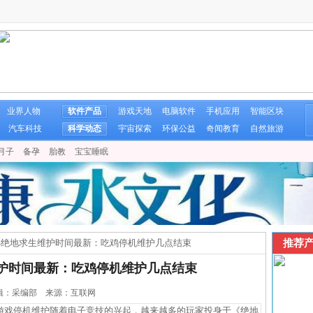
业界人物
软件产品
游戏天地
电脑软件
手机应用
智能区块
汽车科技
科学动态
宇宙探索
环保公益
奇闻教育
自然旅游
月子
备孕
胎教
宝宝睡眠
推荐产
9.24绝地求生维护时间最新：吃鸡停机维护几点结束
求生维护时间最新：吃鸡停机维护几点结束
5 编辑：采编部 来源：互联网
戏停机维护随着电子竞技的兴起，越来越多的玩家投身于《绝地