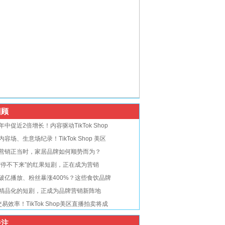
顾
年中促近2倍增长！内容驱动TikTok Shop
内容场、生意场纪录！TikTok Shop 美区
营销正当时，家居品牌如何顺势而为？
“停不下来”的红果短剧，正在成为营销
破亿播放、粉丝暴涨400%？这些食饮品牌
精品化的短剧，正成为品牌营销新阵地
交易效率！TikTok Shop美区直播拍卖将成
注