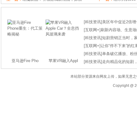
[
科技资讯
]
美区年中促近2倍增长
[
互联网+
]
刷新内容场、生意场纪录
[
科技资讯
]
短剧营销正当时，
[
互联网+
]
让你“停不下来”的
[
科技资讯
]
单条破亿播放、粉丝
亚马逊Fire Pho
苹果VR融入Appl
[
科技资讯
]
走向精品化的短剧
本站部分资源来自网友上传，如果无意之
Copyright @ 