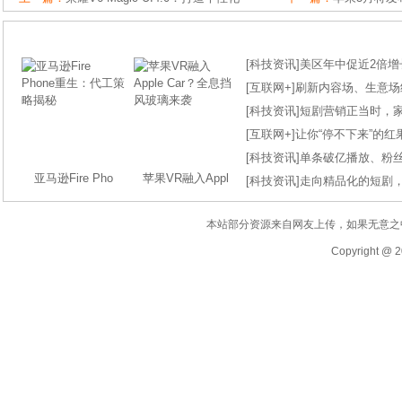
[
科技资讯
]
美区年中促近2倍增长
[
互联网+
]
刷新内容场、生意场纪录
[
科技资讯
]
短剧营销正当时，
[
互联网+
]
让你“停不下来”的
[
科技资讯
]
单条破亿播放、粉丝
亚马逊Fire Pho
苹果VR融入Appl
[
科技资讯
]
走向精品化的短剧
本站部分资源来自网友上传，如果无意之
Copyright @ 