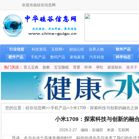
欢迎光临硅谷信息网
行业信息
科技资讯
互联网+
创业心经
业界人物
软件产品
硬件产品
手机产品
数码产品
家电家居
汽车科技
科学动态
热门关注：
育儿宝典
胎教
宝宝睡眠
育婴
怀孕
孕吐
拔苗助长
坐月子
您的位置：
硅谷信息网
>>
手机产品
>
小米1709：探索科技与创新的融合之旅
小米1709：探索科技与创新的融
2026-2-27 编辑：采编部 来源：互联网
导读：在当今这个高速发展的时代，科技的进步不仅改变了我们的生活方