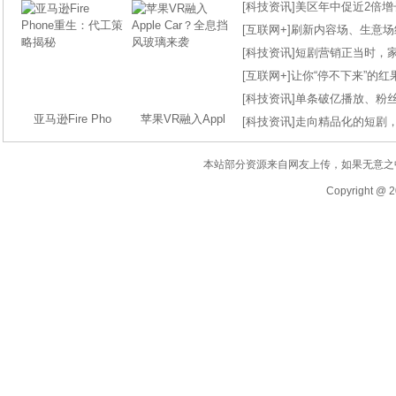
[
科技资讯
]
美区年中促近2倍增长
[
互联网+
]
刷新内容场、生意场纪录
[
科技资讯
]
短剧营销正当时，
[
互联网+
]
让你“停不下来”的
[
科技资讯
]
单条破亿播放、粉丝
亚马逊Fire Pho
苹果VR融入Appl
[
科技资讯
]
走向精品化的短剧
本站部分资源来自网友上传，如果无意之
Copyright @ 