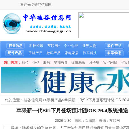
欢迎光临硅谷信息网
行业信息
科技资讯
互联网+
创业心经
业界人物
软件产品
硬件产品
手机产品
数码产品
家电家居
汽车科技
科学动态
热门关注：
胎位
怀孕
胎教
早期教育
拔苗助长
月子餐
宝宝睡眠
宝宝
您的位置：
硅谷信息网
>>
手机产品
>
苹果新一代Siri下月登场预计随iOS 2
苹果新一代Siri下月登场预计随iOS 26.4系统
2026-1-30 编辑：采编部 来源：互联网
导读：随着科技的飞速发展，人工智能助手已经成为我们日常生活中不可