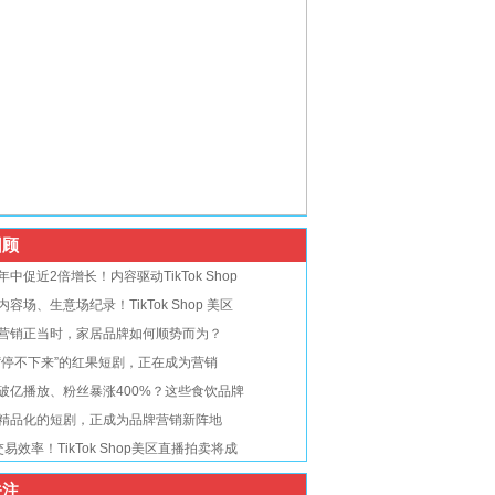
顾
年中促近2倍增长！内容驱动TikTok Shop
内容场、生意场纪录！TikTok Shop 美区
营销正当时，家居品牌如何顺势而为？
“停不下来”的红果短剧，正在成为营销
破亿播放、粉丝暴涨400%？这些食饮品牌
精品化的短剧，正成为品牌营销新阵地
交易效率！TikTok Shop美区直播拍卖将成
注