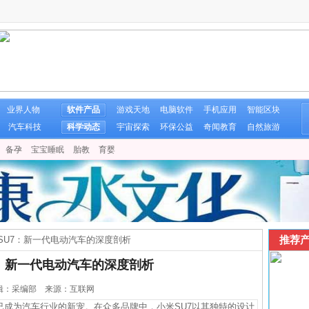
业界人物
软件产品
游戏天地
电脑软件
手机应用
智能区块
汽车科技
科学动态
宇宙探索
环保公益
奇闻教育
自然旅游
备孕
宝宝睡眠
胎教
育婴
推荐产
SU7：新一代电动汽车的深度剖析
7：新一代电动汽车的深度剖析
0 编辑：采编部 来源：互联网
为汽车行业的新宠。在众多品牌中，小米SU7以其独特的设计