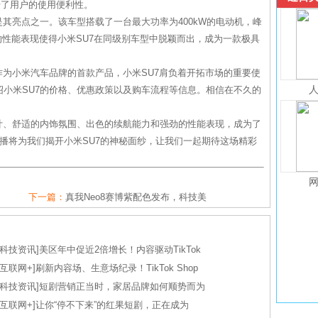
升了用户的使用便利性。
是其亮点之一。该车型搭载了一台最大功率为400kW的电动机，峰
这样的性能表现使得小米SU7在同级别车型中脱颖而出，成为一款极具
作为小米汽车品牌的首款产品，小米SU7肩负着开拓市场的重要使
小米SU7的价格、优惠政策以及购车流程等信息。相信在不久的
。
计、舒适的内饰氛围、出色的续航能力和强劲的性能表现，成为了
播将为我们揭开小米SU7的神秘面纱，让我们一起期待这场精彩
下一篇：
真我Neo8赛博紫配色发布，科技美
科技资讯
]
美区年中促近2倍增长！内容驱动TikTok
互联网+
]
刷新内容场、生意场纪录！TikTok Shop
科技资讯
]
短剧营销正当时，家居品牌如何顺势而为
互联网+
]
让你“停不下来”的红果短剧，正在成为