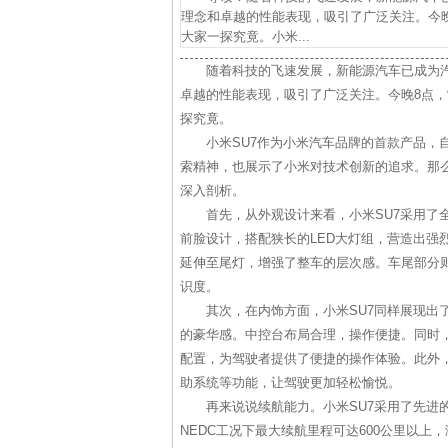
理念和卓越的性能表现，吸引了广泛关注。今晚
大家一探究竟。小米...
随着科技的飞速发展，新能源汽车已成为汽
卓越的性能表现，吸引了广泛关注。今晚8点，
探究竟。
小米SU7作为小米汽车品牌的首款产品，
索精神，也展示了小米对技术创新的追求。那么
深入剖析。
首先，从外观设计来看，小米SU7采用了
前脸设计，搭配狭长的LED大灯组，营造出强
延伸至尾灯，增强了整车的层次感。车尾部分
识度。
其次，在内饰方面，小米SU7同样展现出
的豪华感。中控台布局合理，操作便捷。同时
配置，为驾驶者提供了便捷的操作体验。此外，
助系统等功能，让驾驶更加轻松愉悦。
再来说说续航能力。小米SU7采用了先进
NEDC工况下最大续航里程可达600公里以上