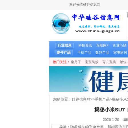
欢迎光临硅谷信息网
行业信息
科技资讯
互联网+
创业心经
硬件产品
手机产品
数码产品
家电家居
热门关注：
坐月子
宝宝防蚊
育儿宝典
胎位
您的位置：
硅谷信息网
>>
手机产品
>
揭秘小米
揭秘小米SU
2026-1-2
导读：随着科技的飞速发展，新能源汽车已成