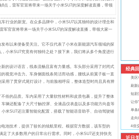
8点，雷军官宣将带来一场关于小米SU7的深度解读直播，带领
车行业的新宠。在众多品牌中，小米SU7以其独特的设计理念和
雷军官宣将带来一场关于小米SU7的深度解读直播，带领大家一
自发布以来便备受关注。它不仅代表了小米在新能源汽车领域的探
，小米SU7究竟有何独特之处？接下来，我们将从多个角度进行
全新的设计语言，线条流畅且富有力量感。车头部分采用了封闭式
经典回
烈的视觉冲击力。车身侧面线条简洁而动感，腰线从前翼子板一直
美区
则采用了贯穿式尾灯设计，与前脸相呼应，整体造型时尚且具有辨
刷新
短剧
了不俗的品质。车内采用了大量软性材料和皮质包裹，提升了整体
让你
，车辆还配备了大尺寸触控屏、全液晶仪表盘以及多功能方向盘等
单条
小米SU7还注重智能化配置，搭载了智能语音助手、自动驾驶辅
走向
的电池技术，提供了较长的续航里程。根据官方数据，该车型的
4倍
，满足了大多数用户的日常出行需求。同时，小米SU7还支持快充
近日关