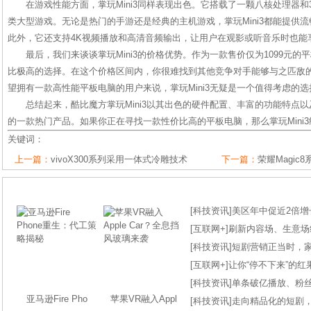
在游戏性能方面，掌玩Mini3同样表现出色。它搭载了一颗八核处理器和
类大型游戏。无论是热门的手游还是经典的主机游戏，掌玩Mini3都能提供
此外，它还支持4K视频播放和高清音频输出，让用户在观影或听音乐时也能
最后，我们来谈谈掌玩Mini3的价格优势。作为一款售价仅为1099元的平
比极高的选择。在这个价格区间内，你很难找到其他竞争对手能够与之匹敌
望拥有一款高性能平板电脑的用户来说，掌玩Mini3无疑是一个值得考虑的选
总结起来，酷比魔方掌玩Mini3以其出色的硬件配置、丰富的功能特点
的一款热门产品。如果你正在寻找一款性价比高的平板电脑，那么掌玩Mini
关键词：
上一篇：
vivoX300系列采用一体式冷雕技术
下一篇：
荣耀Magic
[
科技资讯
]
美区年中促近2倍增长
[
互联网+
]
刷新内容场、生意场纪录
[
科技资讯
]
短剧营销正当时，
[
互联网+
]
让你“停不下来”的
[
科技资讯
]
单条破亿播放、粉丝
亚马逊Fire Pho
苹果VR融入Appl
[
科技资讯
]
走向精品化的短剧