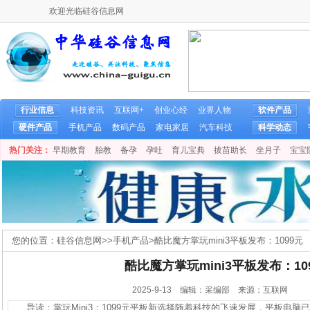
欢迎光临硅谷信息网
行业信息
科技资讯
互联网+
创业心经
业界人物
软件产品
硬件产品
手机产品
数码产品
家电家居
汽车科技
科学动态
热门关注：
早期教育
胎教
备孕
孕吐
育儿宝典
拔苗助长
坐月子
宝宝
您的位置：
硅谷信息网
>>
手机产品
>
酷比魔方掌玩mini3平板发布：1099元
酷比魔方掌玩mini3平板发布：10
2025-9-13 编辑：采编部 来源：互联网
导读：掌玩Mini3：1099元平板新选择随着科技的飞速发展，平板电脑