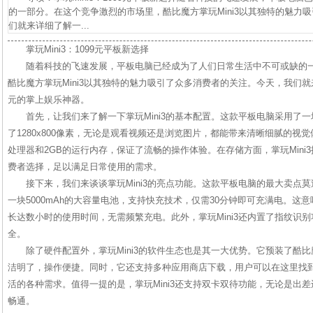
的一部分。在这个竞争激烈的市场里，酷比魔方掌玩Mini3以其独特的魅力
们就来详细了解一...
掌玩Mini3：1099元平板新选择
随着科技的飞速发展，平板电脑已经成为了人们日常生活中不可或缺的
酷比魔方掌玩Mini3以其独特的魅力吸引了众多消费者的关注。今天，我们就
元的掌上娱乐神器。
首先，让我们来了解一下掌玩Mini3的基本配置。这款平板电脑采用了一块
了1280x800像素，无论是观看视频还是浏览图片，都能带来清晰细腻的视
处理器和2GB的运行内存，保证了流畅的操作体验。在存储方面，掌玩Mini3提
费者选择，足以满足日常使用的需求。
接下来，我们来谈谈掌玩Mini3的亮点功能。这款平板电脑的最大卖点
一块5000mAh的大容量电池，支持快充技术，仅需30分钟即可充满电。这
长达数小时的使用时间，无需频繁充电。此外，掌玩Mini3还内置了指纹识
全。
除了硬件配置外，掌玩Mini3的软件生态也是其一大优势。它预装了酷
洁明了，操作便捷。同时，它还支持多种应用商店下载，用户可以在这里找
活的各种需求。值得一提的是，掌玩Mini3还支持双卡双待功能，无论是出
畅通。