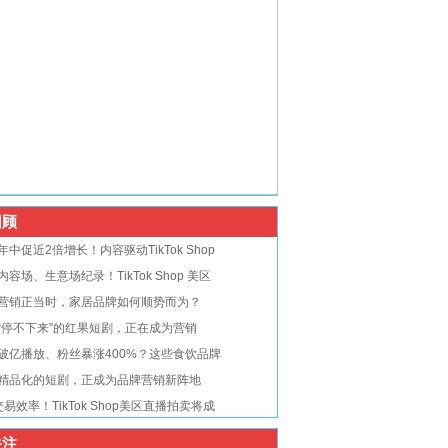
顾
年中促近2倍增长！内容驱动TikTok Shop
内容场、生意场纪录！TikTok Shop 美区
营销正当时，家居品牌如何顺势而为？
“停不下来”的红果短剧，正在成为营销
破亿播放、粉丝暴涨400%？这些食饮品牌
精品化的短剧，正成为品牌营销新阵地
交易效率！TikTok Shop美区直播拍卖将成
注