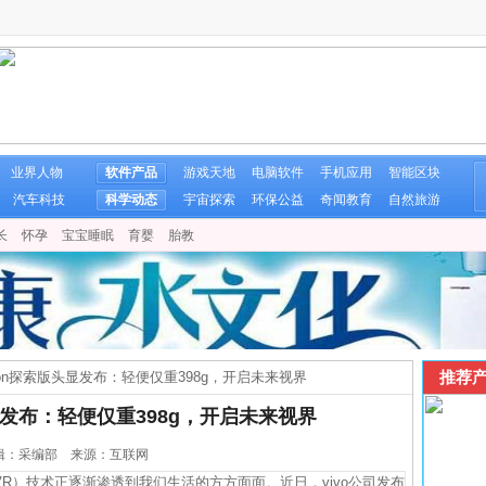
业界人物
软件产品
游戏天地
电脑软件
手机应用
智能区块
汽车科技
科学动态
宇宙探索
环保公益
奇闻教育
自然旅游
长
怀孕
宝宝睡眠
育婴
胎教
推荐产
Vision探索版头显发布：轻便仅重398g，开启未来视界
版头显发布：轻便仅重398g，开启未来视界
8 编辑：采编部 来源：互联网
）技术正逐渐渗透到我们生活的方方面面。近日，vivo公司发布