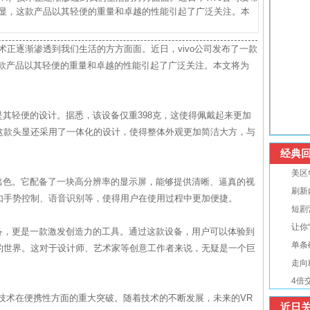
探索版头显，这款产品以其轻便的重量和卓越的性能引起了广泛关注。本
术正逐渐渗透到我们生活的方方面面。近日，vivo公司发布了一款
头显，这款产品以其轻便的重量和卓越的性能引起了广泛关注。本文将为
之一就是其轻便的设计。据悉，该设备仅重398克，这使得佩戴起来更加
这款头显还采用了一体化的设计，使得整体外观更加简洁大方，与
经典回
美区
也表现出色。它配备了一块高分辨率的显示屏，能够提供清晰、逼真的视
刷新
如手势控制、语音识别等，使得用户在使用过程中更加便捷。
短剧
让你
娱乐设备，更是一款激发创造力的工具。通过这款设备，用户可以体验到
单条
的世界。这对于设计师、艺术家等创意工作者来说，无疑是一个巨
走向
4倍
志着VR技术在便携性方面的重大突破。随着技术的不断发展，未来的VR
近日关