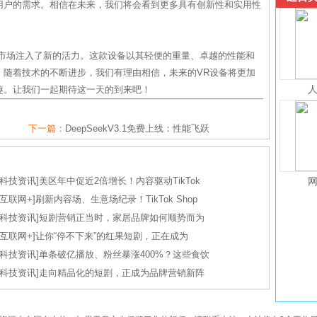
用户的需求。相信在未来，我们将会看到更多具有创新性和实用性
疑为VR市场注入了新的活力。这款设备以其轻便的重量、卓越的性能和
。随着技术的不断进步，我们有理由相信，未来的VR设备将更加
趣。让我们一起期待这一天的到来吧！
下一篇：
DeepSeekV3.1免费上线：性能飞跃
科技资讯
]
美区年中促近2倍增长！内容驱动TikTok
互联网+
]
刷新内容场、生意场纪录！TikTok Shop
科技资讯
]
短剧营销正当时，家居品牌如何顺势而为
互联网+
]
让你“停不下来”的红果短剧，正在成为
科技资讯
]
单条破亿播放、粉丝暴涨400%？这些食饮
科技资讯
]
走向精品化的短剧，正成为品牌营销新阵