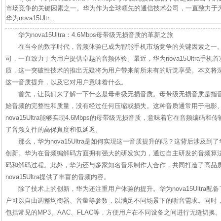
市场竞争的关键因素之一。华为作为全球领先的通信技术公司，一直致力于
华为nova15Ultr...
华为nova15Ultra：4.6Mbps母带级无损音质的革新之旅
在当今的数字时代，音频体验已成为智能手机市场竞争的关键因素之一
司，一直致力于为用户提供卓越的音频体验。最近，华为nova15Ultra手机首
质，这一突破性技术的推出无疑将为用户带来前所未有的听觉享受。本文将深入探讨
这一音质提升，以及它对用户意味着什么。
首先，让我们来了解一下什么是母带级无损音质。母带级无损音质是指
始音频的完整性和质量，没有经过任何压缩或损失。这种音质通常用于电影
nova15Ultra能够实现4.6Mbps的母带级无损音质，意味着它在音频编
了音频文件的高保真度和低延迟。
那么，华为nova15Ultra是如何实现这一音质提升的呢？这背后涉及
创新。华为在音频编解码方面拥有强大的研发实力，通过自主研发的音频算
码和解码过程。此外，华为还与多家知名音乐制作人合作，共同打造了高品
nova15Ultra提供了丰富的音频内容。
除了技术上的创新，华为还注重用户体验的提升。华为nova15Ultra
户可以自由调整均衡器、音量等参数，以满足不同场景下的听音需求。同时
包括常见的MP3、AAC、FLAC等，方便用户在不同设备之间进行无缝切换