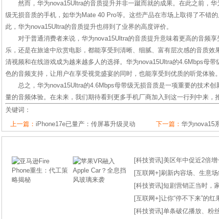
然而，华为nova15Ultra的音质提升并非一蹴而就的成果。在此之前，华
级无损音质的手机，如华为Mate 40 Pro等。这些产品在市场上取得了不
此，华为nova15Ultra的音质提升也得到了业界的高度评价。
对于普通消费者来说，华为nova15Ultra的音质提升意味着更高的音
乐，还是在旅途中欣赏电影，都能享受到清晰、细腻、富有层次感的音质效果
清视频和在线游戏成为越来越多人的选择。华为nova15Ultra的4.6Mbp
色的音频支持，让用户在享受视觉盛宴的同时，也能享受到优质的听觉体验
总之，华为nova15Ultra的4.6Mbps母带级无损音质是一项重要的
量的音频体验。在未来，我们期待看到更多手机厂商加入到这一行列中来，
关键词：
上一篇：
iPhone17e已量产：传屏幕升级灵动
下一篇：
华为nova1
[
科技资讯
]
美区年中促近2倍增长
[
互联网+
]
刷新内容场、生意场纪录
[
科技资讯
]
短剧营销正当时，
[
互联网+
]
让你“停不下来”的
[
科技资讯
]
单条破亿播放、粉丝