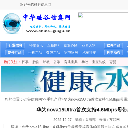
欢迎光临硅谷信息网
行业信息
科技资讯
互联网+
创业心经
业界人物
软件产品
硬件产品
手机产品
数码产品
家电家居
汽车科技
科学动态
热门关注：
怀孕
胎位
胎教
备孕
育儿宝典
孕吐
宝宝防蚊
育婴
您的位置：
硅谷信息网
>>
手机产品
>
华为nova15Ultra首次支持4.6Mbps
华为nova15Ultra首次支持4.6Mbps
2025-12-27 编辑：采编部 来源：互联网
导读：华为nova15Ultra：4.6Mbps母带级无损音质的革新之旅在当