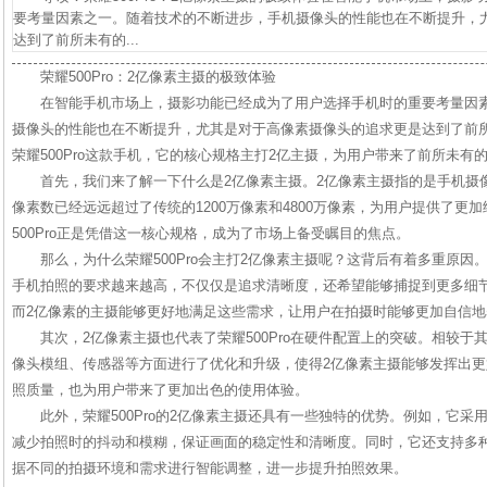
要考量因素之一。随着技术的不断进步，手机摄像头的性能也在不断提升，
达到了前所未有的...
荣耀500Pro：2亿像素主摄的极致体验
在智能手机市场上，摄影功能已经成为了用户选择手机时的重要考量因
摄像头的性能也在不断提升，尤其是对于高像素摄像头的追求更是达到了前
荣耀500Pro这款手机，它的核心规格主打2亿主摄，为用户带来了前所未有
首先，我们来了解一下什么是2亿像素主摄。2亿像素主摄指的是手机摄
像素数已经远远超过了传统的1200万像素和4800万像素，为用户提供了更
500Pro正是凭借这一核心规格，成为了市场上备受瞩目的焦点。
那么，为什么荣耀500Pro会主打2亿像素主摄呢？这背后有着多重原
手机拍照的要求越来越高，不仅仅是追求清晰度，还希望能够捕捉到更多细
而2亿像素的主摄能够更好地满足这些需求，让用户在拍摄时能够更加自信
其次，2亿像素主摄也代表了荣耀500Pro在硬件配置上的突破。相较于其
像头模组、传感器等方面进行了优化和升级，使得2亿像素主摄能够发挥出
照质量，也为用户带来了更加出色的使用体验。
此外，荣耀500Pro的2亿像素主摄还具有一些独特的优势。例如，它
减少拍照时的抖动和模糊，保证画面的稳定性和清晰度。同时，它还支持多
据不同的拍摄环境和需求进行智能调整，进一步提升拍照效果。