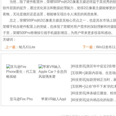
当然，除了硬件配置外，荣耀500Pro的2亿像素主摄还得益于其优秀
软件层面的提升，通过优化算法和数据处理能力，使得2亿像素主摄能够更
夜晚，无论是微距还是远景，都能够呈现出令人满意的画质效果。
总之，荣耀500Pro的2亿像素主摄是其核心亮点之一，也是其在市场
荣耀手机在硬件配置上的突破，也体现了荣耀对用户需求的深刻理解和对摄
子里，荣耀500Pro将继续引领手机摄影潮流，为用户带来更多惊喜和感动。
关键词：
上一篇：
铭凡X1Lite
下一篇：
Win11发布
[
科技资讯
]
美区年中促近2倍增长
[
互联网+
]
刷新内容场、生意场纪录
[
科技资讯
]
短剧营销正当时，
[
互联网+
]
让你“停不下来”的
[
科技资讯
]
单条破亿播放、粉丝
亚马逊Fire Pho
苹果VR融入Appl
[
科技资讯
]
走向精品化的短剧