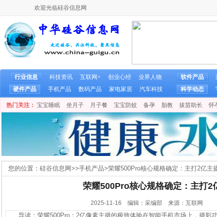
欢迎光临硅谷信息网
行业信息
科技资讯
互联网+
创业心经
业界人物
软件产品
硬件产品
手机产品
数码产品
家电家居
汽车科技
科学动态
热门关注：
宝宝睡眠
坐月子
月子餐
宝宝防蚊
备孕
胎教
拔苗助长
怀
您的位置：
硅谷信息网
>>
手机产品
>
荣耀500Pro核心规格确定：主打2亿主
荣耀500Pro核心规格确定：主打2
2025-11-16 编辑：采编部 来源：互联网
导读：荣耀500Pro：2亿像素主摄的极致体验在智能手机市场上，摄影