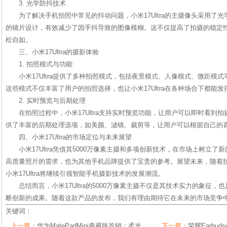
3. 光学防抖技术
为了解决手机拍照中常见的抖动问题，小米17Ultra的主摄像头采用了
的镜片设计，有效减少了因手抖导致的图像模糊。这不仅提高了拍摄的稳定
松自如。
三、小米17Ultra的摄影体验
1. 拍照模式与功能
小米17Ultra提供了多种拍照模式，包括夜景模式、人像模式、微距模
这些模式不仅丰富了用户的拍照选择，也让小米17Ultra在各种场合下都能
2. 实时预览与后期处理
在拍照过程中，小米17Ultra支持实时预览功能，让用户可以即时看到
供了丰富的后期处理选项，如美颜、滤镜、裁剪等，让用户可以根据自己的
四、小米17Ultra的市场定位与未来展望
小米17Ultra凭借其5000万像素主摄和多项创新技术，在市场上树立
高质量照片的需求，也为其他手机品牌提供了宝贵的参考。展望未来，随着
小米17Ultra将继续引领智能手机摄影技术的发展潮流。
总结而言，小米17Ultra的5000万像素主摄不仅是其技术实力的象征
断创新的成果。随着这款产品的发布，我们有理由期待它在未来的市场竞争
关键词：
上一篇：
华为MatePadMini典藏版首销：柔光
下一篇：
荣耀Earbu