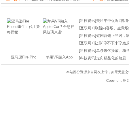
[
科技资讯
]
美区年中促近2倍增长
[
互联网+
]
刷新内容场、生意场纪录
[
科技资讯
]
短剧营销正当时，
[
互联网+
]
让你“停不下来”的
[
科技资讯
]
单条破亿播放、粉丝
亚马逊Fire Pho
苹果VR融入Appl
[
科技资讯
]
走向精品化的短剧
本站部分资源来自网友上传，如果无意之
Copyright @ 