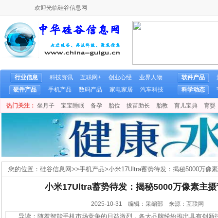
欢迎光临硅谷信息网
行业信息
科技资讯
互联网+
创业心经
业界人物
软件产品
硬件产品
手机产品
数码产品
家电家居
汽车科技
科学动态
热门关注：
坐月子
宝宝睡眠
备孕
胎位
拔苗助长
胎教
育儿宝典
育婴
您的位置：
硅谷信息网
>>
手机产品
>
小米17Ultra蓄势待发：揭秘5000万
小米17Ultra蓄势待发：揭秘5000万像素
2025-10-31 编辑：采编部 来源：互联网
导读：随着智能手机市场竞争的日益激烈，各大品牌纷纷推出具有创新技术的