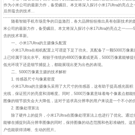
作为小米公司的最新力作，备受瞩目。本文将深入探讨小米17Ultra的亮点之
后所蕴含的技术...
随着智能手机市场竞争的日益激烈，各大品牌纷纷推出具有创新技术的旗舰产
米公司的最新力作，备受瞩目。本文将深入探讨小米17Ultra的亮点之一——
含的技术革新。
一、小米17Ultra的主摄像头配置
小米17Ultra在相机配置上可谓是下足了功夫。其配备了一颗5000万
上已经属于顶尖水平。相较于传统的4800万像素或更高，5000万像素能够
低光环境下还是细节捕捉上，都能展现出更为出色的表现。
二、5000万像素主摄的技术解析
1. 传感器尺寸与像素密度
小米17Ultra的主摄像头采用了大尺寸的传感器，这有助于提高感光面
光线，保证照片的亮度和清晰度。同时，5000万像素意味着每个像素点都
图像的细节损失会大大降低，这对于追求高分辨率的用户来说是一个不小的
2. 图像处理算法
除了硬件上的提升，小米17Ultra在图像处理算法上也进行了优化。通
能够在捕捉到高分辨率图像的同时，保持图像的动态范围和色彩准确性。这
户也能获得清晰、生动的照片。