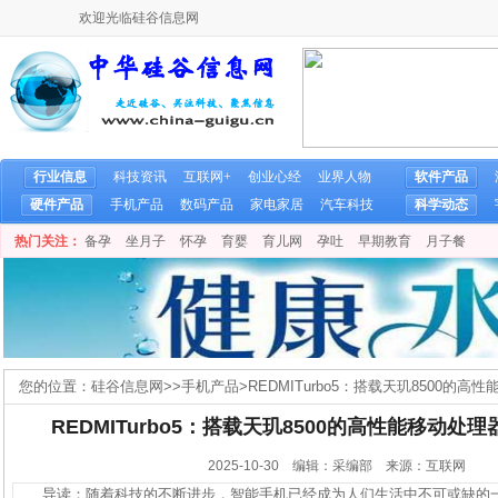
欢迎光临硅谷信息网
行业信息
科技资讯
互联网+
创业心经
业界人物
软件产品
硬件产品
手机产品
数码产品
家电家居
汽车科技
科学动态
热门关注：
备孕
坐月子
怀孕
育婴
育儿网
孕吐
早期教育
月子餐
您的位置：
硅谷信息网
>>
手机产品
>
REDMITurbo5：搭载天玑8500
REDMITurbo5：搭载天玑8500的高性能移动
2025-10-30 编辑：采编部 来源：互联网
导读：随着科技的不断进步，智能手机已经成为人们生活中不可或缺的一