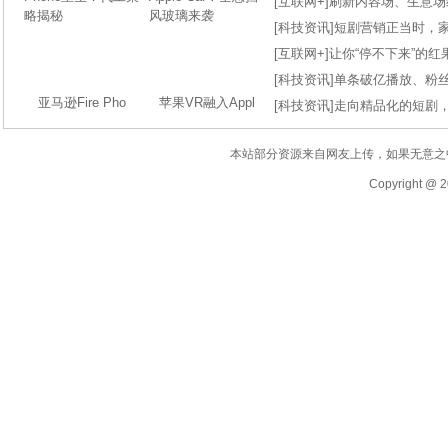
[
互联网+
]
刷新内容场、生意场纪录
[
科技资讯
]
短剧营销正当时，
[
互联网+
]
让你“停不下来”的
[
科技资讯
]
单条破亿播放、粉丝
亚马逊Fire Pho
苹果VR融入Appl
[
科技资讯
]
走向精品化的短剧
本站部分资源来自网友上传，如果无意之
Copyright @ 