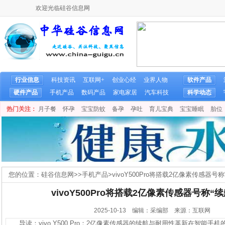
欢迎光临硅谷信息网
行业信息
科技资讯
互联网+
创业心经
业界人物
软件产品
硬件产品
手机产品
数码产品
家电家居
汽车科技
科学动态
热门关注：
月子餐
怀孕
宝宝防蚊
备孕
孕吐
育儿宝典
宝宝睡眠
胎位
您的位置：
硅谷信息网
>>
手机产品
>
vivoY500Pro将搭载2亿像素传感器号
vivoY500Pro将搭载2亿像素传感器号称“
2025-10-13 编辑：采编部 来源：互联网
导读：vivo Y500 Pro：2亿像素传感器的续航与耐用性革新在智能手