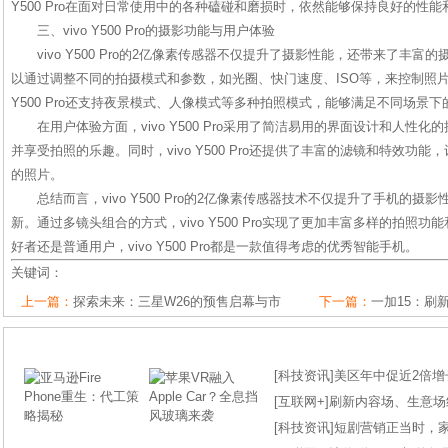
Y500 Pro在面对日常使用中的各种磕碰和磨损时，依然能够保持良好的性能
三、vivo Y500 Pro的摄影功能与用户体验
vivo Y500 Pro的2亿像素传感器不仅提升了摄影性能，还带来了丰
以通过调整不同的拍摄模式和参数，如光圈、快门速度、ISO等，来控制照片的
Y500 Pro还支持夜景模式、人像模式等多种拍照模式，能够满足不同场景
在用户体验方面，vivo Y500 Pro采用了简洁易用的界面设计和人性
并享受拍照的乐趣。同时，vivo Y500 Pro还提供了丰富的滤镜和特效功
的照片。
总结而言，vivo Y500 Pro的2亿像素传感器技术不仅提升了手机的
新。通过多镜头组合的方式，vivo Y500 Pro实现了更加丰富多样的拍照
好者还是普通用户，vivo Y500 Pro都是一款值得考虑的优秀智能手机。
关键词：
上一篇：
探索未来：三星W26的预售启幕与市
下一篇：
一加15：刷
[
科技资讯
]
美区年中促近2倍增长
[
互联网+
]
刷新内容场、生意场纪录
[
科技资讯
]
短剧营销正当时，