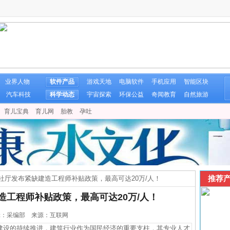
业界人物
软件产品
游戏天地
电脑软件
手机应用
智能区块
汽车科技
科学动态
宇宙探索
环保公益
奇闻教育
自然旅游
育儿宝典
育儿网
胎教
孕吐
推荐产
社厅发布紧缺建造工程师补贴政策，最高可达20万/人！
造工程师补贴政策，最高可达20万/人！
 编辑：采编部 来源：互联网
设的持续推进，建筑行业作为国民经济的重要支柱，其专业人才