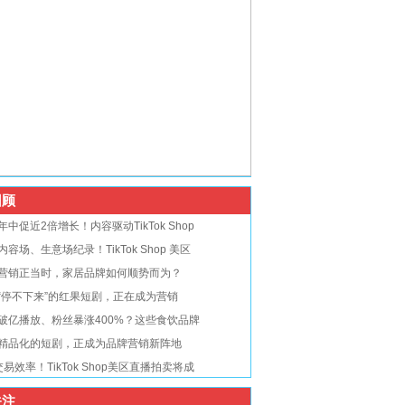
顾
年中促近2倍增长！内容驱动TikTok Shop
内容场、生意场纪录！TikTok Shop 美区
营销正当时，家居品牌如何顺势而为？
“停不下来”的红果短剧，正在成为营销
破亿播放、粉丝暴涨400%？这些食饮品牌
精品化的短剧，正成为品牌营销新阵地
交易效率！TikTok Shop美区直播拍卖将成
注