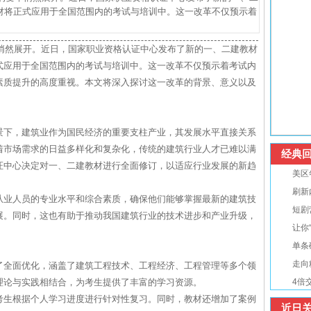
材将正式应用于全国范围内的考试与培训中。这一改革不仅预示着
革悄然展开。近日，国家职业资格认证中心发布了新的一、二建教材
式应用于全国范围内的考试与培训中。这一改革不仅预示着考试内
素质提升的高度重视。本文将深入探讨这一改革的背景、意义以及
景下，建筑业作为国民经济的重要支柱产业，其发展水平直接关系
着市场需求的日益多样化和复杂化，传统的建筑行业人才已难以满
经典回
证中心决定对一、二建教材进行全面修订，以适应行业发展的新趋
美区
刷新
从业人员的专业水平和综合素质，确保他们能够掌握最新的建筑技
短剧
展。同时，这也有助于推动我国建筑行业的技术进步和产业升级，
让你
单条
走向
了全面优化，涵盖了建筑工程技术、工程经济、工程管理等多个领
理论与实践相结合，为考生提供了丰富的学习资源。
4倍
考生根据个人学习进度进行针对性复习。同时，教材还增加了案例
近日关