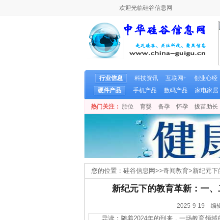
欢迎光临硅谷信息网
行业信息
科技资讯
互联网+
创业心经
硬件产品
手机产品
数码产品
家电家居
热门关注：
胎位
育婴
备孕
怀孕
拔苗助长
您的位置：
硅谷信息网
>>
奇闻教育
>
新纪元下
新纪元下的教育革新：一、二
2025-9-1
导读：随着2024年的到来，一场教育领域