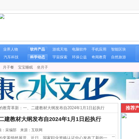
业界人物
软件产品
游戏天地
电脑软件
手机应用
智能区块
汽车科技
科学动态
宇宙探索
环保公益
奇闻教育
自然旅游
月子餐
宝宝睡眠
坐月子
推荐产
的教育革新：一、二建教材大纲发布自2024年1月1日起执行
建教材大纲发布自2024年1月1日起执行
9 编辑：采编部 来源：互联网
的变革悄然展开。近日，国家职业资格认证中心发布了新的一、二