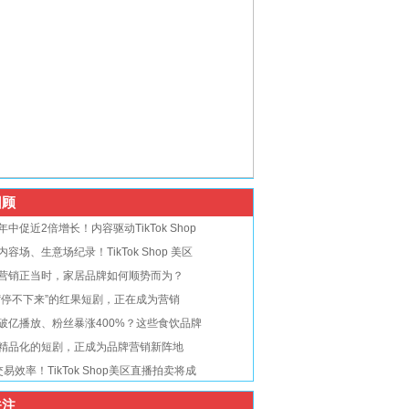
顾
年中促近2倍增长！内容驱动TikTok Shop
内容场、生意场纪录！TikTok Shop 美区
营销正当时，家居品牌如何顺势而为？
“停不下来”的红果短剧，正在成为营销
破亿播放、粉丝暴涨400%？这些食饮品牌
精品化的短剧，正成为品牌营销新阵地
交易效率！TikTok Shop美区直播拍卖将成
注