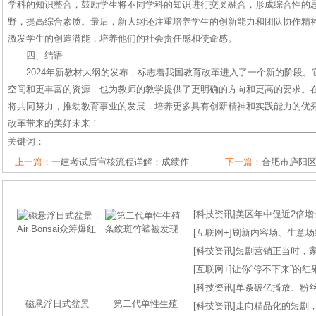
学科的知识整合，鼓励学生将不同学科的知识进行交叉融合，形成综合性的
野，提高综合素质。最后，新大纲还注重培养学生的创新能力和团队协作精
激发学生的创造潜能，培养他们的社会责任感和使命感。
四、结语
2024年新教材大纲的发布，标志着我国教育改革进入了一个新的阶段
空间和更丰富的资源，也为教师的教学提供了更明确的方向和更高的要求。
将共同努力，推动教育事业的发展，培养更多具有创新精神和实践能力的优
改革带来的美好未来！
关键词：
上一篇：
一建考试后审核流程详解：成绩作
下一篇：
合肥市庐阳
[
科技资讯
]
美区年中促近2倍增长
[
互联网+
]
刷新内容场、生意场纪录
[
科技资讯
]
短剧营销正当时，
[
互联网+
]
让你“停不下来”的
[
科技资讯
]
单条破亿播放、粉丝
磁悬浮日式盆景
第二代单性生殖
[
科技资讯
]
走向精品化的短剧