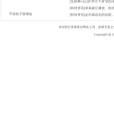
[
互联网+
]
让你“停不下来”的
[
科技资讯
]
单条破亿播放、粉丝
宇宙粒子探测金
[
科技资讯
]
走向精品化的短剧
本站部分资源来自网友上传，如果无意之
Copyright @ 