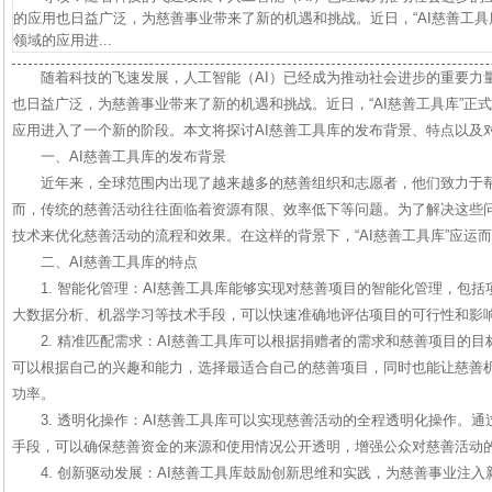
的应用也日益广泛，为慈善事业带来了新的机遇和挑战。近日，“AI慈善工具
领域的应用进...
随着科技的飞速发展，人工智能（AI）已经成为推动社会进步的重要力
也日益广泛，为慈善事业带来了新的机遇和挑战。近日，“AI慈善工具库”正
应用进入了一个新的阶段。本文将探讨AI慈善工具库的发布背景、特点以及
一、AI慈善工具库的发布背景
近年来，全球范围内出现了越来越多的慈善组织和志愿者，他们致力于
而，传统的慈善活动往往面临着资源有限、效率低下等问题。为了解决这些问
技术来优化慈善活动的流程和效果。在这样的背景下，“AI慈善工具库”应运
二、AI慈善工具库的特点
1. 智能化管理：AI慈善工具库能够实现对慈善项目的智能化管理，包
大数据分析、机器学习等技术手段，可以快速准确地评估项目的可行性和影
2. 精准匹配需求：AI慈善工具库可以根据捐赠者的需求和慈善项目的
可以根据自己的兴趣和能力，选择最适合自己的慈善项目，同时也能让慈善
功率。
3. 透明化操作：AI慈善工具库可以实现慈善活动的全程透明化操作。
手段，可以确保慈善资金的来源和使用情况公开透明，增强公众对慈善活动
4. 创新驱动发展：AI慈善工具库鼓励创新思维和实践，为慈善事业注