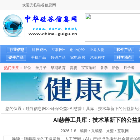
欢迎光临硅谷信息网
行业信息
科技资讯
互联网+
创业心经
业界人物
软件产品
硬件产品
手机产品
数码产品
家电家居
汽车科技
科学动态
热门关注：
胎位
坐月子
早期教育
育婴
宝宝睡眠
备孕
胎教
月子餐
您的位置：
硅谷信息网
>>
环保公益
>
AI慈善工具库：技术革新下的公益新纪
AI慈善工具库：技术革新下的公益
2026-1-8 编辑：采编部 来源：互联网
导读：随着科技的飞速发展，人工智能（AI）已经成为推动社会进步的重