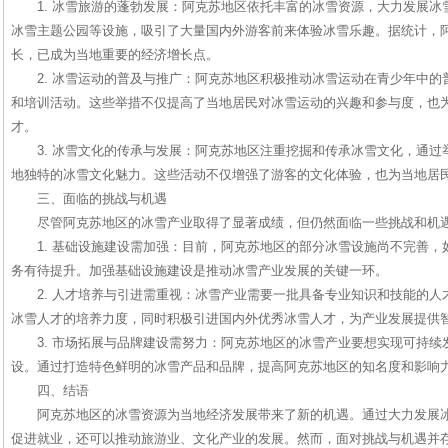
1. 冰雪旅游的蓬勃发展：阿克苏地区依托丰富的冰雪资源，大力发展
冰雪主题公园等设施，吸引了大量国内外游客前来体验冰雪乐趣。据统计，
长，已成为当地重要的经济增长点。
2. 冰雪运动的普及与推广：阿克苏地区积极推动冰雪运动在青少年中
和培训活动。这些举措不仅提高了当地居民对冰雪运动的兴趣和参与度，也
才。
3. 冰雪文化的传承与发展：阿克苏地区注重挖掘和传承冰雪文化，通
地独特的冰雪文化魅力。这些活动不仅增强了游客的文化体验，也为当地居
三、面临的挑战与机遇
尽管阿克苏地区的冰雪产业取得了显著成绩，但仍然面临一些挑战和机
1. 基础设施建设需加强：目前，阿克苏地区的部分冰雪设施尚不完善
务有待提升。加强基础设施建设是推动冰雪产业发展的关键一环。
2. 人才培养与引进需重视：冰雪产业需要一批具备专业知识和技能的
冰雪人才的培养力度，同时积极引进国内外优秀冰雪人才，为产业发展提供
3. 市场拓展与品牌建设需努力：阿克苏地区的冰雪产业要想实现可持
设。通过打造特色鲜明的冰雪产品和品牌，提高阿克苏地区的知名度和影响
四、结语
阿克苏地区的冰雪资源为当地经济发展带来了新的机遇。通过大力发展
促进就业，还可以推动旅游业、文化产业的发展。然而，面对挑战与机遇并