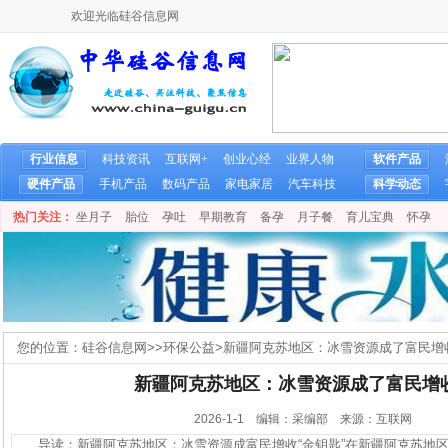
欢迎光临硅谷信息网
行业信息
科技资讯
互联网+
创业心经
业界人物
软件产品
硬件产品
手机产品
数码产品
家电家居
汽车科技
科学动态
热门关注：
坐月子
胎位
孕吐
早期教育
备孕
月子餐
育儿宝典
怀孕
您的位置：
硅谷信息网
>>
环保公益
>
新疆阿克苏地区：冰雪资源成了富民增收
新疆阿克苏地区：冰雪资源成了富民增收
2026-1-1 编辑：采编部 来源：互联网
导读：新疆阿克苏地区：冰雪资源成富民增收“金钥匙”在新疆阿克苏地区