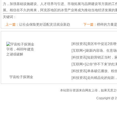
力，加强基础设施建设、人才培养与引进、市场拓展与品牌建设等方面的工
展。相信在不久的将来，阿克苏地区的冰雪产业将成为推动当地经济发展的
关键词：
上一篇：
让社会保险更好适配灵活就业新趋
下一篇：
榜样的力量
[
科技资讯
]
美区年中促近2倍增长
[
互联网+
]
刷新内容场、生意场纪录
[
科技资讯
]
短剧营销正当时，
[
互联网+
]
让你“停不下来”的
[
科技资讯
]
单条破亿播放、粉丝
宇宙粒子探测金
[
科技资讯
]
走向精品化的短剧
本站部分资源来自网友上传，如果无意之
Copyright @ 