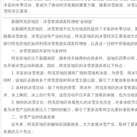
丰富的冬季活动，更成为了推动经济发展的重要力量。随着冰雪旅游、冰雪
雪经济正逐渐...
新疆阿克苏地区：冰雪资源成富民增收“金钥匙”
在新疆阿克苏地区，冰雪资源不仅为当地居民提供了丰富的冬季活动，
随着冰雪旅游、冰雪运动等产业的兴起，阿克苏地区的冰雪经济正逐渐成为
探讨阿克苏地区如何利用冰雪资源实现富民增收，以及这一过程中所面临的
一、冰雪资源的丰富性与多样性
阿克苏地区位于新疆南部，拥有得天独厚的自然条件。该地区四季分明
合开展冰雪运动和旅游。因此，阿克苏地区的冰雪资源具有以下特点：
1. 丰富的冰雪资源：阿克苏地区拥有广阔的雪场和冰面，为滑雪、滑
同时，该地区还拥有多个滑雪度假村和冰雪主题公园，吸引了大量游客前来
2. 多样的冰雪活动：除了传统的滑雪、滑冰外，阿克苏地区的冰雪资
术、冰上舞蹈、冰上自行车等。这些活动不仅丰富了游客的体验，也为当地
3. 独特的冰雪文化：阿克苏地区有着悠久的冰雪文化历史，许多传统
素为冰雪产业的发展注入了独特的魅力，吸引了更多游客和文化爱好者前来
二、冰雪产业的快速发展
近年来，阿克苏地区积极响应国家政策，大力发展冰雪产业，取得了显
发展的几个亮点：