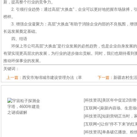
新，提高整个行业的竞争力。
2. 引领行业趋势：通过高层“大换血”，企业可以更好地把握市场脉搏
榜样。
3. 增强企业凝聚力：高层“大换血”有助于消除企业内部的不良氛围，
长远发展奠定基础。
四、结语
环保上市公司高层“大换血”是行业发展的必然趋势，也是企业自身发展的
有望实现更高层次的发展，为行业的进步做出贡献。同时，我们也期待看到
推动环保事业的发展。
关键词：
上一篇：
西安市海绵城市建设管理办法（草
下一篇：
新疆农村生
[
科技资讯
]
美区年中促近2倍增长
[
互联网+
]
刷新内容场、生意场纪录
[
科技资讯
]
短剧营销正当时，
[
互联网+
]
让你“停不下来”的
[
科技资讯
]
单条破亿播放、粉丝