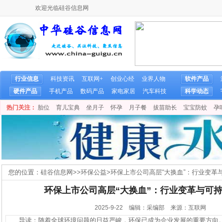
欢迎光临硅谷信息网
行业信息
科技资讯
互联网+
创业心经
业界人物
软件产品
硬件产品
手机产品
数码产品
家电家居
汽车科技
科学动态
热门关注：
胎位
育儿宝典
坐月子
怀孕
月子餐
拔苗助长
宝宝防蚊
孕
您的位置：
硅谷信息网
>>
环保公益
>
环保上市公司高层“大换血”：行业变革
环保上市公司高层“大换血”：行业变革与可
2025-9-22 编辑：采编部 来源：互联网
导读：随着全球环境问题的日益严峻，环保已成为企业发展的重要方向。