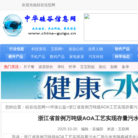
欢迎光临硅谷信息网
行业信息
科技资讯
互联网+
创业心经
业界人物
软件产品
硬件产品
手机产品
数码产品
家电家居
汽车科技
科学动态
热门关注：
月子餐
拔苗助长
孕吐
怀孕
宝宝防蚊
胎位
胎教
备孕
您的位置：
硅谷信息网
>>
环保公益
>
浙江省首例万吨级AOA工艺实现存量
浙江省首例万吨级AOA工艺实现存量污
2025-10-20 编辑：采编部 来源：互联网
导读：浙江省首例万吨级AOA工艺实现存量污水厂原位改造随着城市化