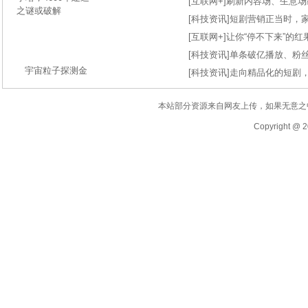
[
互联网+
]
刷新内容场、生意场纪录
[
科技资讯
]
短剧营销正当时，
[
互联网+
]
让你“停不下来”的
[
科技资讯
]
单条破亿播放、粉丝
宇宙粒子探测金
[
科技资讯
]
走向精品化的短剧
本站部分资源来自网友上传，如果无意之
Copyright @ 