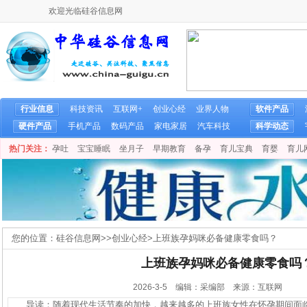
欢迎光临硅谷信息网
行业信息
科技资讯
互联网+
创业心经
业界人物
软件产品
硬件产品
手机产品
数码产品
家电家居
汽车科技
科学动态
热门关注：
孕吐
宝宝睡眠
坐月子
早期教育
备孕
育儿宝典
育婴
育儿
您的位置：
硅谷信息网
>>
创业心经
>
上班族孕妈咪必备健康零食吗？
上班族孕妈咪必备健康零食吗
2026-3-5 编辑：采编部 来源：互联网
导读：随着现代生活节奏的加快，越来越多的上班族女性在怀孕期间面临