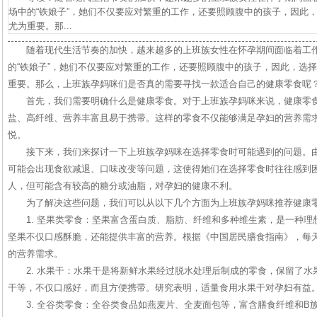
场中的“铁娘子”，她们不仅要应对繁重的工作，还要照顾腹中的孩子，因此
尤为重要。那...
随着现代生活节奏的加快，越来越多的上班族女性在怀孕期间面临着工
的“铁娘子”，她们不仅要应对繁重的工作，还要照顾腹中的孩子，因此，选
重要。那么，上班族孕妈咪们是否真的需要寻找一款适合自己的健康零食呢
首先，我们需要明确什么是健康零食。对于上班族孕妈咪来说，健康零
盐、高纤维、营养丰富且易于携带。这样的零食不仅能够满足孕妇的营养需
悦。
接下来，我们来探讨一下上班族孕妈咪在选择零食时可能遇到的问题。
可能会出现食欲减退、口味改变等问题，这使得她们在选择零食时往往感到
人，但可能含有较高的糖分或油脂，对孕妇的健康不利。
为了解决这些问题，我们可以从以下几个方面为上班族孕妈咪推荐健康
1. 坚果类零食：坚果富含蛋白质、脂肪、纤维和多种维生素，是一种
坚果不仅口感酥脆，还能提供丰富的营养。根据《中国居民膳食指南》，每天
的营养需求。
2. 水果干：水果干是将新鲜水果经过脱水处理后制成的零食，保留了
干等，不仅口感好，而且方便携带。研究表明，适量食用水果干对孕妇有益
3. 全谷类零食：全谷类食品如燕麦片、全麦面包等，富含膳食纤维和B