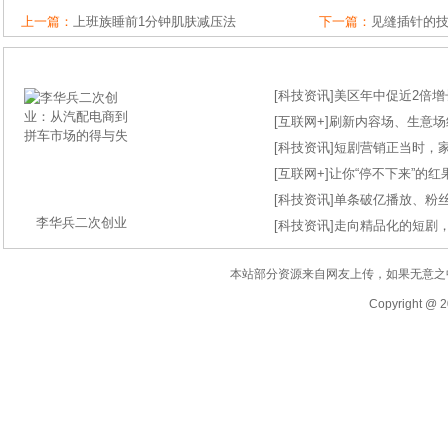
上一篇：
上班族睡前1分钟肌肤减压法
下一篇：
见缝插针的
[
科技资讯
]
美区年中促近2倍增长
[
互联网+
]
刷新内容场、生意场纪录
[
科技资讯
]
短剧营销正当时，
[
互联网+
]
让你“停不下来”的
[
科技资讯
]
单条破亿播放、粉丝
李华兵二次创业
[
科技资讯
]
走向精品化的短剧
本站部分资源来自网友上传，如果无意之
Copyright @ 