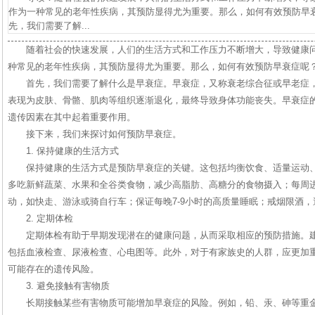
作为一种常见的老年性疾病，其预防显得尤为重要。那么，如何有效预防早
先，我们需要了解...
随着社会的快速发展，人们的生活方式和工作压力不断增大，导致健康
种常见的老年性疾病，其预防显得尤为重要。那么，如何有效预防早衰症呢
首先，我们需要了解什么是早衰症。早衰症，又称衰老综合征或早老症
表现为皮肤、骨骼、肌肉等组织逐渐退化，最终导致身体功能丧失。早衰症
遗传因素在其中起着重要作用。
接下来，我们来探讨如何预防早衰症。
1. 保持健康的生活方式
保持健康的生活方式是预防早衰症的关键。这包括均衡饮食、适量运动
多吃新鲜蔬菜、水果和全谷类食物，减少高脂肪、高糖分的食物摄入；每周进
动，如快走、游泳或骑自行车；保证每晚7-9小时的高质量睡眠；戒烟限酒
2. 定期体检
定期体检有助于早期发现潜在的健康问题，从而采取相应的预防措施。
包括血液检查、尿液检查、心电图等。此外，对于有家族史的人群，应更加
可能存在的遗传风险。
3. 避免接触有害物质
长期接触某些有害物质可能增加早衰症的风险。例如，铅、汞、砷等重