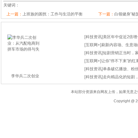
关键词：
上一篇：
上班族的困扰：工作与生活的平衡
下一篇：
白领健身“秘
[
科技资讯
]
美区年中促近2倍增长
[
互联网+
]
刷新内容场、生意场纪录
[
科技资讯
]
短剧营销正当时，
[
互联网+
]
让你“停不下来”的
[
科技资讯
]
单条破亿播放、粉丝
李华兵二次创业
[
科技资讯
]
走向精品化的短剧
本站部分资源来自网友上传，如果无意之
Copyright @ 