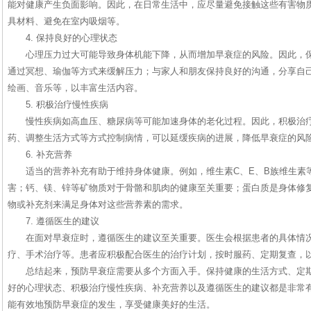
能对健康产生负面影响。因此，在日常生活中，应尽量避免接触这些有害物
具材料、避免在室内吸烟等。
4. 保持良好的心理状态
心理压力过大可能导致身体机能下降，从而增加早衰症的风险。因此，
通过冥想、瑜伽等方式来缓解压力；与家人和朋友保持良好的沟通，分享自
绘画、音乐等，以丰富生活内容。
5. 积极治疗慢性疾病
慢性疾病如高血压、糖尿病等可能加速身体的老化过程。因此，积极治
药、调整生活方式等方式控制病情，可以延缓疾病的进展，降低早衰症的风
6. 补充营养
适当的营养补充有助于维持身体健康。例如，维生素C、E、B族维生素
害；钙、镁、锌等矿物质对于骨骼和肌肉的健康至关重要；蛋白质是身体修
物或补充剂来满足身体对这些营养素的需求。
7. 遵循医生的建议
在面对早衰症时，遵循医生的建议至关重要。医生会根据患者的具体情
疗、手术治疗等。患者应积极配合医生的治疗计划，按时服药、定期复查，
总结起来，预防早衰症需要从多个方面入手。保持健康的生活方式、定
好的心理状态、积极治疗慢性疾病、补充营养以及遵循医生的建议都是非常
能有效地预防早衰症的发生，享受健康美好的生活。