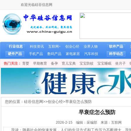
欢迎光临硅谷信息网
行业信息
科技资讯
互联网+
创业心经
业界人物
软件产品
硬件产品
手机产品
数码产品
家电家居
汽车科技
科学动态
热门关注：
育婴
早期教育
备孕
育儿宝典
宝宝防蚊
宝宝睡眠
坐月子
您的位置：
硅谷信息网
>>
创业心经
>
早衰症怎么预防
早衰症怎么预防
2026-2-15 编辑：采编部 来源：互联网
导读：随着社会的快速发展，人们的生活方式和工作压力不断增大，导致