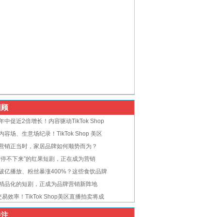
顾
年中促近2倍增长！内容驱动TikTok Shop
内容场、生意场纪录！TikTok Shop 美区
营销正当时，家居品牌如何顺势而为？
“停不下来”的红果短剧，正在成为营销
破亿播放、粉丝暴涨400%？这些食饮品牌
精品化的短剧，正成为品牌营销新阵地
交易效率！TikTok Shop美区直播拍卖将成
注