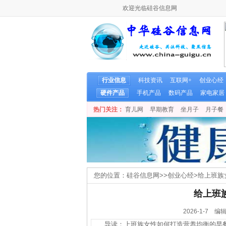
欢迎光临硅谷信息网
行业信息
科技资讯
互联网+
创业心经
硬件产品
手机产品
数码产品
家电家居
热门关注：
育儿网
早期教育
坐月子
月子餐
您的位置：
硅谷信息网
>>
创业心经
>
给上班族
给上班
2026-1-7
导读：上班族女性如何打造营养均衡的早餐