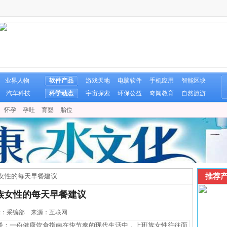
业界人物
软件产品
游戏天地
电脑软件
手机应用
智能区块
汽车科技
科学动态
宇宙探索
环保公益
奇闻教育
自然旅游
怀孕
孕吐
育婴
胎位
推荐产
女性的每天早餐建议
族女性的每天早餐建议
 编辑：采编部 来源：互联网
：一份健康饮食指南在快节奏的现代生活中，上班族女性往往面