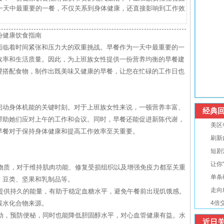
一天中最重要的一餐，不仅关系到身体健康，还直接影响到工作效
份健康饮食指南
面临着时间紧张和压力大的双重挑战。早餐作为一天中最重要的一
效率和生活质量。因此，为上班族女性提供一份营养均衡的早餐建
理搭配食物，制作出既美味又健康的早餐，让您在忙碌的工作日也
启动身体机能的关键时刻。对于上班族女性来说，一顿营养丰富、
经典回
帮助她们应对上午的工作和会议。同时，早餐还能促进新陈代谢，
美区
早餐对于保持身体健康和提高工作效率至关重要。
刷新
短剧
：
让你
本物质，对于维持肌肉功能、修复受损组织以及增强免疫力都至关重
单条
、豆类、坚果和乳制品等。
走向
够提供持久的能量，有助于稳定血糖水平，避免午餐前出现饥饿感。
碳水化合物来源。
4倍
蠕动，预防便秘，同时也能降低胆固醇水平，对心血管健康有益。水
近日关