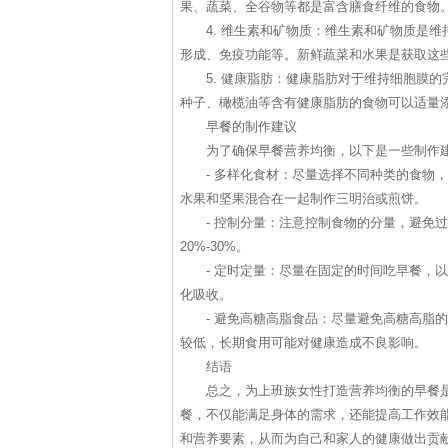
果、蔬菜、全谷物等都是富含膳食纤维的食物
4. 维生素和矿物质：维生素和矿物质是
形成、免疫功能等。新鲜蔬菜和水果是获取这
5. 健康脂肪：健康脂肪对于维持细胞膜
种子、橄榄油等含有健康脂肪的食物可以适量
早餐的制作建议
为了确保早餐营养均衡，以下是一些制作
- 多样化食材：尽量选择不同种类的食物
水果和坚果混合在一起制作三明治或煎饼。
- 控制分量：注意控制食物的分量，避免
20%-30%。
- 定时定量：尽量在固定的时间吃早餐，
化吸收。
- 避免高糖高脂食品：尽量避免高糖高脂
较低，长期食用可能对健康造成不良影响。
结语
总之，为上班族女性打造营养均衡的早餐
餐，不仅能满足身体的需求，还能提高工作效
和营养要素，从而为自己和家人的健康做出贡