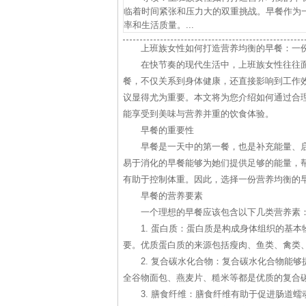
临着时间紧张和压力大的双重挑战。早餐作为
率和生活质量。...
上班族女性如何打造营养均衡的早餐：一
在快节奏的现代生活中，上班族女性往往
餐，不仅关系到身体健康，还直接影响到工作
议显得尤为重要。本文将为您介绍如何通过合
能享受到美味与营养并重的饮食体验。
早餐的重要性
早餐是一天中的第一餐，也是补充能量、
易于消化的早餐能够为她们提供足够的能量，
有助于控制体重。因此，选择一份营养均衡的
早餐的营养要素
一个理想的早餐应该包含以下几类营养素
1. 蛋白质：蛋白质是构成身体组织的基
要。优质蛋白质的来源包括瘦肉、鱼类、禽类
2. 复合碳水化合物：复合碳水化合物能
全谷物面包、燕麦片、糙米等都是优质的复合
3. 膳食纤维：膳食纤维有助于促进肠道