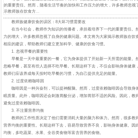
的重要责任。然而，随着生活节奏的加快和工作压力的增大，许多教师忽视
示教师族在饮食方...
教师族健康饮食的误区：8大坏习惯需要改
在当今社会，教师作为知识的传播者，承担着培养下一代的重要责任。
力的增大，许多教师忽视了自身的健康问题。本文将为大家揭示教师族在饮
相应的建议，帮助教师们建立更加科学、健康的饮食习惯。
1. 忽视早餐的重要性
早餐是一天中最重要的一餐，它为身体提供了开始新一天所需的能量。
忽略早餐，甚至有些人选择不吃早餐。长期这样下去，不仅会影响身体健康
教师们应该养成每天按时吃早餐的习惯，为自己提供充足的能量。
2. 过度依赖咖啡因
咖啡因是一种兴奋剂，可以提神醒脑。然而，过度依赖咖啡因会导致身
眠质量。此外，咖啡因还会刺激胃酸分泌，增加胃部不适的风险。因此，教
避免过度依赖咖啡因。
3. 不注重营养均衡
教师的工作性质决定了他们需要消耗大量的脑力和体力。然而，很多教
营养均衡的重要性。长期这样下去，容易导致营养不良，影响身体健康。因
均衡，多吃蔬菜、水果、全谷类食物等富含营养的食物。