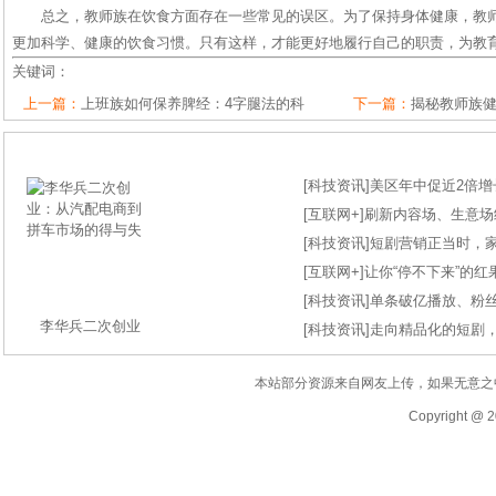
总之，教师族在饮食方面存在一些常见的误区。为了保持身体健康，教
更加科学、健康的饮食习惯。只有这样，才能更好地履行自己的职责，为教
关键词：
上一篇：
上班族如何保养脾经：4字腿法的科
下一篇：
揭秘教师族
[
科技资讯
]
美区年中促近2倍增长
[
互联网+
]
刷新内容场、生意场纪录
[
科技资讯
]
短剧营销正当时，
[
互联网+
]
让你“停不下来”的
[
科技资讯
]
单条破亿播放、粉丝
李华兵二次创业
[
科技资讯
]
走向精品化的短剧
本站部分资源来自网友上传，如果无意之
Copyright @ 