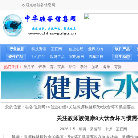
欢迎光临硅谷信息网
行业信息
科技资讯
互联网+
创业心经
业界人物
软件产品
硬件产品
手机产品
数码产品
家电家居
汽车科技
科学动态
热门关注：
坐月子
怀孕
育儿宝典
胎位
孕吐
胎教
备孕
育婴
您的位置：
硅谷信息网
>>
创业心经
>
关注教师族健康8大饮食坏习惯需要改
关注教师族健康8大饮食坏习惯需
2026-1-5 编辑：采编部 来源：互联网
导读：教师族健康饮食的误区：8大坏习惯需要改在当今社会，教师作为