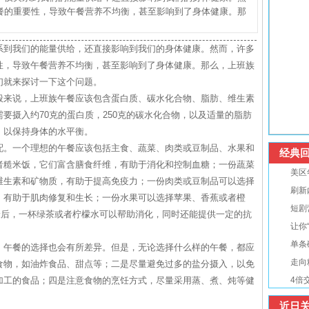
餐的重要性，导致午餐营养不均衡，甚至影响到了身体健康。那
系到我们的能量供给，还直接影响到我们的身体健康。然而，许多
性，导致午餐营养不均衡，甚至影响到了身体健康。那么，上班族
们就来探讨一下这个问题。
般来说，上班族午餐应该包含蛋白质、碳水化合物、脂肪、维生素
要摄入约70克的蛋白质，250克的碳水化合物，以及适量的脂肪
，以保持身体的水平衡。
配。一个理想的午餐应该包括主食、蔬菜、肉类或豆制品、水果和
经典回
者糙米饭，它们富含膳食纤维，有助于消化和控制血糖；一份蔬菜
美区
维生素和矿物质，有助于提高免疫力；一份肉类或豆制品可以选择
刷新
，有助于肌肉修复和生长；一份水果可以选择苹果、香蕉或者橙
短剧
最后，一杯绿茶或者柠檬水可以帮助消化，同时还能提供一定的抗
让你
单条
，午餐的选择也会有所差异。但是，无论选择什么样的午餐，都应
走向
食物，如油炸食品、甜点等；二是尽量避免过多的盐分摄入，以免
加工的食品；四是注意食物的烹饪方式，尽量采用蒸、煮、炖等健
4倍
近日关