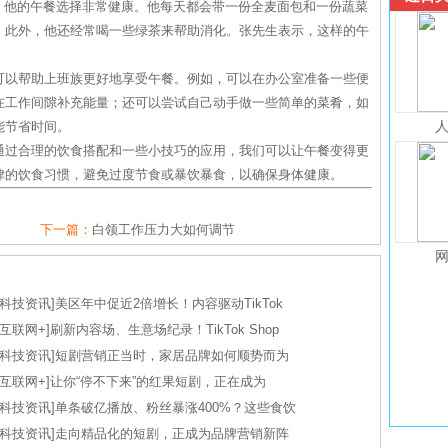
，他的午餐选择非常健康。他每天都会带一份全麦面包和一份蔬菜
。此外，他还经常喝一些绿茶来帮助消化。张先生表示，这样的午
。
可以帮助上班族更好地享受午餐。例如，可以在办公室准备一些便
在工作间隙补充能量；还可以尝试自己动手做一些简单的菜肴，如
能节省时间。
通过合理的饮食搭配和一些小技巧的应用，我们可以让午餐变得更
律的饮食习惯，避免过度节食或暴饮暴食，以确保身体健康。
下一篇：
白领工作压力大如何调节
科技资讯
]
美区年中促近2倍增长！内容驱动TikTok
互联网+
]
刷新内容场、生意场纪录！TikTok Shop
科技资讯
]
短剧营销正当时，家居品牌如何顺势而为
互联网+
]
让你“停不下来”的红果短剧，正在成为
科技资讯
]
单条破亿播放、粉丝暴涨400%？这些食饮
科技资讯
]
走向精品化的短剧，正成为品牌营销新阵