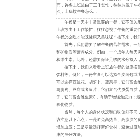
而，许多上班族由于工作繁忙，往往忽视了午
么，上班族午餐怎么...
午餐是一天中非常重要的一餐，它不仅关
上班族由于工作繁忙，往往忽视了午餐的重要
午餐怎么吃才能既健康又美味呢？接下来，我
首先，我们需要了解午餐的营养需求。一
和矿物质等营养成分。例如，一个成年人每天需
和维生素。此外，还需要保证足够的水分摄入
接下来，我们来看看上班族午餐的健康搭
饮料等。例如，一份主食可以选择全麦面包或
可以选择西兰花、胡萝卜、菠菜等，它们富含
鸡胸肉、豆腐或者鱼片，它们富含优质蛋白质
子，它们富含维生素C，有助于增强免疫力；
氧化物质。
当然，每个人的身体状况和口味偏好不同
该注意以下几点：一是避免高热量、高脂肪的
增加血压；三是尽量选择新鲜食材，避免过度
康的烹饪方法。