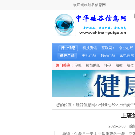
欢迎光临硅谷信息网
行业信息
科技资讯
互联网+
创业心经
硬件产品
手机产品
数码产品
家电家居
热门关注：
孕吐
拔苗助长
怀孕
胎教
胎位
您的位置：
硅谷信息网
>>
创业心经
>
上班族午
上班
2026-1-3
导读：午餐是一天中非常重要的一餐，它不