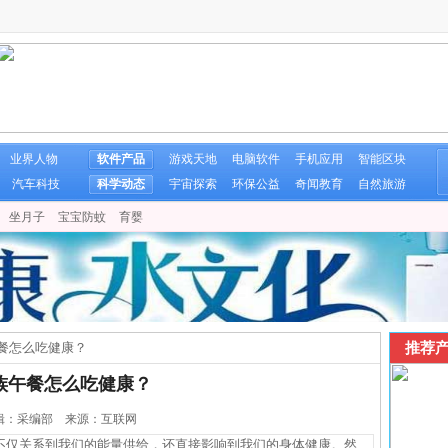
业界人物
软件产品
游戏天地
电脑软件
手机应用
智能区块
汽车科技
科学动态
宇宙探索
环保公益
奇闻教育
自然旅游
坐月子
宝宝防蚊
育婴
推荐产
餐怎么吃健康？
族午餐怎么吃健康？
0 编辑：采编部 来源：互联网
仅关系到我们的能量供给，还直接影响到我们的身体健康。然