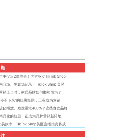
顾
年中促近2倍增长！内容驱动TikTok Shop
内容场、生意场纪录！TikTok Shop 美区
营销正当时，家居品牌如何顺势而为？
“停不下来”的红果短剧，正在成为营销
破亿播放、粉丝暴涨400%？这些食饮品牌
精品化的短剧，正成为品牌营销新阵地
交易效率！TikTok Shop美区直播拍卖将成
注