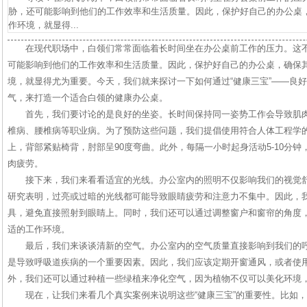
胁，还可能影响到他们的工作效率和生活质量。因此，保护好自己的办公桌
作环境，就显得...
在现代职场中，白领们常常面临着长时间坐在办公桌前工作的压力。这
可能影响到他们的工作效率和生活质量。因此，保护好自己的办公桌，确保
境，就显得尤为重要。今天，我们就来探讨一下如何通过“健康三宝”——良
气，来打造一个适合白领的健康办公桌。
首先，我们要讨论的是良好的坐姿。长时间保持同一姿势工作会导致肌
椎病、腰椎病等职业病。为了预防这些问题，我们提倡使用符合人体工程学
上，背部紧贴椅背，肘部呈90度弯曲。此外，每隔一小时起身活动5-10分
肉疲劳。
接下来，我们来看看适宜的光线。办公室内的照明不仅影响我们的视觉
研究表明，过亮或过暗的光线都可能导致眼睛疲劳和注意力不集中。因此，
具，避免直接照射到眼睛上。同时，我们还可以通过调整窗户和窗帘的角度
适的工作环境。
最后，我们来谈谈清新的空气。办公室内的空气质量直接影响到我们的
是导致呼吸道疾病的一个重要因素。因此，我们应该定期开窗通风，或者使
外，我们还可以通过种植一些绿植来净化空气，因为植物不仅可以美化环境
现在，让我们来看几个真实案例来说明这些“健康三宝”的重要性。比如