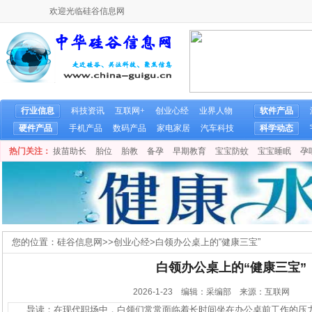
欢迎光临硅谷信息网
行业信息
科技资讯
互联网+
创业心经
业界人物
软件产品
硬件产品
手机产品
数码产品
家电家居
汽车科技
科学动态
热门关注：
拔苗助长
胎位
胎教
备孕
早期教育
宝宝防蚊
宝宝睡眠
孕
您的位置：
硅谷信息网
>>
创业心经
>
白领办公桌上的“健康三宝”
白领办公桌上的“健康三宝”
2026-1-23 编辑：采编部 来源：互联网
导读：在现代职场中，白领们常常面临着长时间坐在办公桌前工作的压力