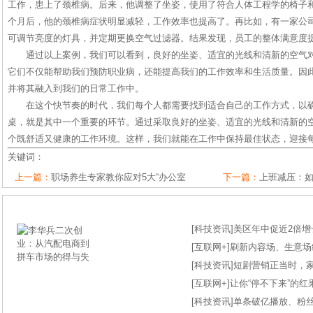
工作，患上了颈椎病。后来，他调整了坐姿，使用了符合人体工程学的椅子
个月后，他的颈椎病症状明显减轻，工作效率也提高了。再比如，有一家公
可调节亮度的灯具，并定期更换空气过滤器。结果发现，员工的整体满意度
通过以上案例，我们可以看到，良好的坐姿、适宜的光线和清新的空气
它们不仅能帮助我们预防职业病，还能提高我们的工作效率和生活质量。因此
并将其融入到我们的日常工作中。
在这个快节奏的时代，我们每个人都需要找到适合自己的工作方式，以
桌，就是其中一个重要的环节。通过采取良好的坐姿、适宜的光线和清新的
个既舒适又健康的工作环境。这样，我们就能在工作中保持最佳状态，迎接
关键词：
上一篇：
职场养生专家教你应对5大“办公室
下一篇：
上班减压：
[
科技资讯
]
美区年中促近2倍增长
[
互联网+
]
刷新内容场、生意场纪录
[
科技资讯
]
短剧营销正当时，
[
互联网+
]
让你“停不下来”的
[
科技资讯
]
单条破亿播放、粉丝