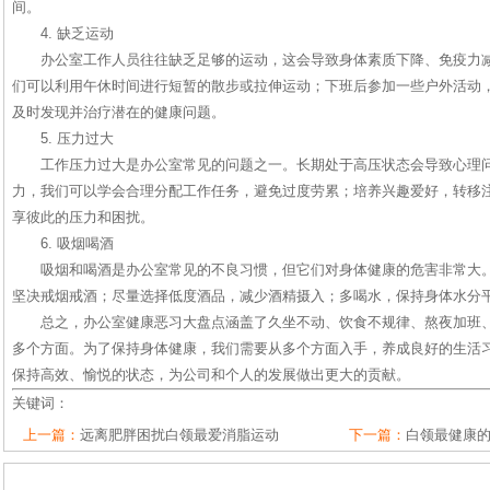
间。
4. 缺乏运动
办公室工作人员往往缺乏足够的运动，这会导致身体素质下降、免疫力
们可以利用午休时间进行短暂的散步或拉伸运动；下班后参加一些户外活动
及时发现并治疗潜在的健康问题。
5. 压力过大
工作压力过大是办公室常见的问题之一。长期处于高压状态会导致心理
力，我们可以学会合理分配工作任务，避免过度劳累；培养兴趣爱好，转移
享彼此的压力和困扰。
6. 吸烟喝酒
吸烟和喝酒是办公室常见的不良习惯，但它们对身体健康的危害非常大
坚决戒烟戒酒；尽量选择低度酒品，减少酒精摄入；多喝水，保持身体水分
总之，办公室健康恶习大盘点涵盖了久坐不动、饮食不规律、熬夜加班
多个方面。为了保持身体健康，我们需要从多个方面入手，养成良好的生活
保持高效、愉悦的状态，为公司和个人的发展做出更大的贡献。
关键词：
上一篇：
远离肥胖困扰白领最爱消脂运动
下一篇：
白领最健康