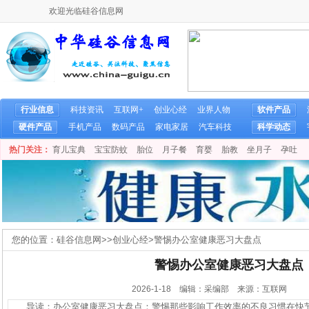
欢迎光临硅谷信息网
行业信息
科技资讯
互联网+
创业心经
业界人物
软件产品
硬件产品
手机产品
数码产品
家电家居
汽车科技
科学动态
热门关注：
育儿宝典
宝宝防蚊
胎位
月子餐
育婴
胎教
坐月子
孕吐
您的位置：
硅谷信息网
>>
创业心经
>
警惕办公室健康恶习大盘点
警惕办公室健康恶习大盘点
2026-1-18 编辑：采编部 来源：互联网
导读：办公室健康恶习大盘点：警惕那些影响工作效率的不良习惯在快节