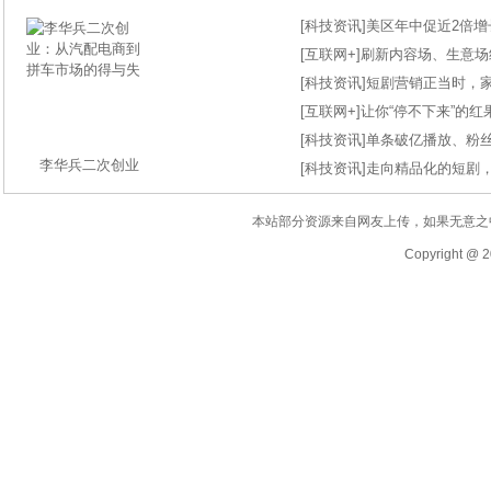
[
科技资讯
]
美区年中促近2倍增长
[
互联网+
]
刷新内容场、生意场纪录
[
科技资讯
]
短剧营销正当时，
[
互联网+
]
让你“停不下来”的
[
科技资讯
]
单条破亿播放、粉丝
李华兵二次创业
[
科技资讯
]
走向精品化的短剧
本站部分资源来自网友上传，如果无意之
Copyright @ 