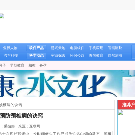
业界人物
软件产品
游戏天地
电脑软件
手机应用
智能区块
汽车科技
科学动态
宇宙探索
环保公益
奇闻教育
自然旅游
月子
早期教育
胎教
备孕
推荐产
颈椎病的诀窍
预防颈椎病的诀窍
 编辑：采编部 来源：互联网
士在现代职场中，长时间低头工作已成为许多白领的常态。颈椎