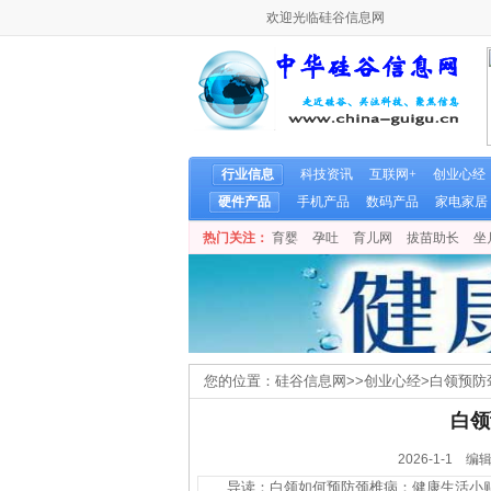
欢迎光临硅谷信息网
行业信息
科技资讯
互联网+
创业心经
硬件产品
手机产品
数码产品
家电家居
热门关注：
育婴
孕吐
育儿网
拔苗助长
坐
您的位置：
硅谷信息网
>>
创业心经
>
白领预防
白领
2026-1-1
导读：白领如何预防颈椎病：健康生活小贴