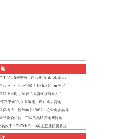
顾
年中促近2倍增长！内容驱动TikTok Shop
内容场、生意场纪录！TikTok Shop 美区
营销正当时，家居品牌如何顺势而为？
“停不下来”的红果短剧，正在成为营销
破亿播放、粉丝暴涨400%？这些食饮品牌
精品化的短剧，正成为品牌营销新阵地
交易效率！TikTok Shop美区直播拍卖将成
注