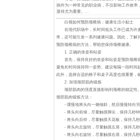
病作为一种常见的职业病，不仅影响工作效率
显得尤为重要。...
白领如何预防颈椎病：健康生活小贴士
在现代职场中，长时间低头工作已成为许
率，还可能引发一系列健康问题。因此，了解
预防颈椎病的方法，帮助您保持颈椎健康。
1. 正确的坐姿和站姿
首先，保持良好的坐姿和站姿是预防颈椎
避免长时间保持同一姿势。建议每隔一段时间
此外，选择合适的椅子和桌子高度也很重要，确
2. 加强颈部肌肉锻炼
颈部肌肉的强度直接影响到颈椎的稳定性
颈部肌肉锻炼方法：
- 缓慢地将头向一侧倾斜，然后慢慢转向另
- 将头向前倾，尽量触摸脚尖，保持几秒钟
- 将头向后仰，尽量触摸天花板，保持几秒
- 将头向左旋转，尽量触摸左肩，保持几秒
- 将头向右旋转，尽量触摸右肩，保持几秒