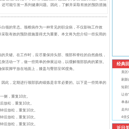
，还可能引发一系列健康问题。因此，了解并采取有效的预防措施
多白领的常态。颈椎病作为一种常见的职业病，不仅影响工作效
并采取有效的预防措施显得尤为重要。本文将为您介绍一些实用的
病的关键。在工作时，应尽量保持头部、颈部和脊柱的自然曲线，
起身活动一下，做一些简单的伸展运动，以缓解颈部肌肉的紧张。
经典回
保双脚平放在地面上，膝盖与臀部呈90度角。
美区
刷新
。因此，定期进行颈部肌肉锻炼是非常必要的。以下是一些简单的
短剧
让你
一侧，重复10次。
单条
后放松，重复10次。
走向
钟后放松，重复10次。
钟后放松，重复10次。
4倍
钟后放松，重复10次。
近日关