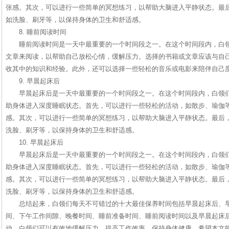
张感。其次，可以进行一些简单的冥想练习，以帮助大脑进入平静状态。最
如洗脸、刷牙等，以保持身体的卫生和舒适感。
8. 睡前阅读时间
睡前阅读时间是一天中最重要的一个时间段之一。在这个时间段内，白
文章来阅读，以帮助自己放松心情，缓解压力。选择的书籍或文章应该与自
收其中的知识和经验。此外，还可以选择一些轻松的音乐或电影来陪伴自己
9. 早晨起床后
早晨起床后是一天中最重要的一个时间段之一。在这个时间段内，白领
助身体进入深度睡眠状态。首先，可以进行一些轻松的活动，如散步、瑜伽
感。其次，可以进行一些简单的冥想练习，以帮助大脑进入平静状态。最后
洗脸、刷牙等，以保持身体的卫生和舒适感。
10. 早晨起床后
早晨起床后是一天中最重要的一个时间段之一。在这个时间段内，白领
助身体进入深度睡眠状态。首先，可以进行一些轻松的活动，如散步、瑜伽
感。其次，可以进行一些简单的冥想练习，以帮助大脑进入平静状态。最后
洗脸、刷牙等，以保持身体的卫生和舒适感。
总结起来，白领们每天不可错过的十大最佳保养时间包括早晨起床后、
间、下午工作间隙、晚餐时间、睡前准备时间、睡前阅读时间以及早晨起床
动，白领们可以有效地缓解压力、提高工作效率、保持身体健康。希望本文