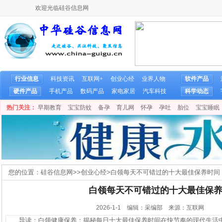
欢迎光临硅谷信息网
行业信息
科技资讯
互联网+
创业心经
业界人物
软件产品
硬件产品
手机产品
数码产品
家电家居
汽车科技
科学动态
热门关注：
早期教育
宝宝防蚊
备孕
育儿网
怀孕
孕吐
胎位
宝宝睡眠
您的位置：
硅谷信息网
>>
创业心经
>
白领每天不可错过的十大最佳保养时间
白领每天不可错过的十大最佳保
2026-1-1 编辑：采编部 来源：互联网
导读：白领健康保养：揭秘每日十大最佳保养时间在快节奏的现代生活中