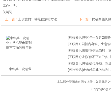
工作生活。
关键词：
上一篇：
上班族的10种最佳放松方法
下一篇：
揭秘白领长
[
科技资讯
]
美区年中促近2倍增长
[
互联网+
]
刷新内容场、生意场纪录
[
科技资讯
]
短剧营销正当时，
[
互联网+
]
让你“停不下来”的
[
科技资讯
]
单条破亿播放、粉丝
李华兵二次创业
[
科技资讯
]
走向精品化的短剧
本站部分资源来自网友上传，如果无意之
Copyright @ 