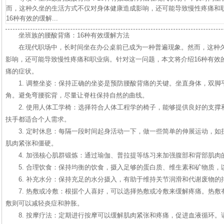
而，这种久坐的生活方式不仅对身体健康造成影响，还可能导致慢性疼痛和
16种有效的缓解...
坐班族的腰酸背痛：16种有效缓解方法
在现代职场中，长时间坐在办公桌前已成为一种普遍现象。然而，这种
影响，还可能导致慢性疼痛和职业病。针对这一问题，本文将介绍16种有效
痛的症状。
1. 调整坐姿：保持正确的坐姿是预防腰酸背痛的关键。坐直身体，双脚
角。避免弯腰驼背，尽量让脊柱保持自然的曲线。
2. 使用人体工学椅：选择符合人体工程学的椅子，能够提供良好的支
扶手都适合个人需求。
3. 定时休息：每隔一段时间起身活动一下，做一些简单的伸展运动，
肌肉紧张和僵硬。
4. 加强核心肌群锻炼：通过瑜伽、普拉提等练习来加强腹部和背部肌
5. 合理饮食：保持均衡的饮食，摄入足够的蛋白质、维生素和矿物质，
6. 补充水分：保持充足的水分摄入，有助于维持关节润滑和代谢废物的
7. 热敷或冷敷：根据个人喜好，可以选择热敷或冷敷来缓解疼痛。热
敷则可以减轻炎症和肿胀。
8. 按摩疗法：定期进行按摩可以缓解肌肉紧张和疼痛，促进血液循环。