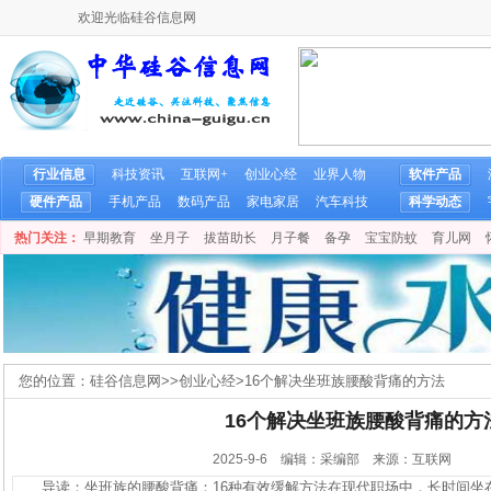
欢迎光临硅谷信息网
行业信息
科技资讯
互联网+
创业心经
业界人物
软件产品
硬件产品
手机产品
数码产品
家电家居
汽车科技
科学动态
热门关注：
早期教育
坐月子
拔苗助长
月子餐
备孕
宝宝防蚊
育儿网
您的位置：
硅谷信息网
>>
创业心经
>
16个解决坐班族腰酸背痛的方法
16个解决坐班族腰酸背痛的方
2025-9-6 编辑：采编部 来源：互联网
导读：坐班族的腰酸背痛：16种有效缓解方法在现代职场中，长时间坐