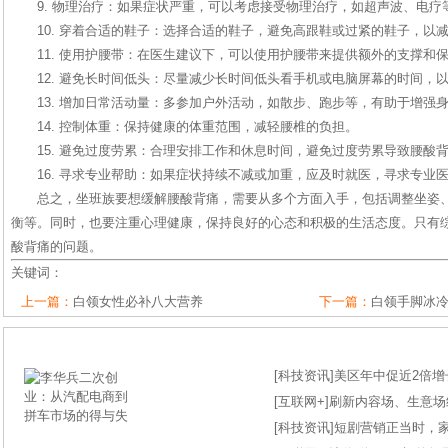
9. 物理治疗：如果症状严重，可以考虑接受物理治疗，如超声波、电疗
10. 穿着合适的鞋子：选择合适的鞋子，避免高跟鞋或过紧的鞋子，以
11. 使用护腰带：在医生建议下，可以使用护腰带来提供额外的支撑和
12. 避免长时间低头：尽量减少长时间低头看手机或电脑屏幕的时间，
13. 增加日常活动量：多参加户外活动，如散步、跑步等，有助于增强
14. 控制体重：保持健康的体重范围，减轻腰椎的负担。
15. 避免过度劳累：合理安排工作和休息时间，避免过度劳累导致腰酸
16. 寻求专业帮助：如果症状持续不减或加重，应及时就医，寻求专业
总之，坐班族要想缓解腰酸背痛，需要从多个方面入手，包括调整坐姿
衡等。同时，也要注重心理健康，保持良好的心态和积极的生活态度。只有
酸背痛的问题。
关键词：
上一篇：
白领女性必补八大营养
下一篇：
白领手脚冰
[
科技资讯
]
美区年中促近2倍增长
[
互联网+
]
刷新内容场、生意场纪录
[
科技资讯
]
短剧营销正当时，