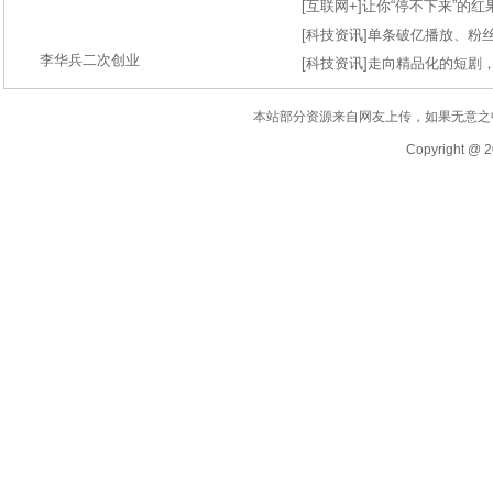
[
互联网+
]
让你“停不下来”的
[
科技资讯
]
单条破亿播放、粉丝
李华兵二次创业
[
科技资讯
]
走向精品化的短剧
本站部分资源来自网友上传，如果无意之
Copyright @ 