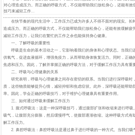
对心理造成压力。而正确的呼吸方式，不仅能帮助我们放松身心，还能有效
技巧来减轻工作...
在快节奏的现代生活中，工作压力已成为许多人不得不面对的现实。长
造成压力。而正确的呼吸方式，不仅能帮助我们放松身心，还能有效缓解疲
减轻工作压力，让我们在繁忙的工作之余也能保持身心健康。
一、了解呼吸的重要性
呼吸是生命的基本活动之一，它影响着我们的身体和心理状态。当我们
供氧气，促进血液循环，增强免疫力，从而帮助身体恢复活力。同时，正确
焦虑和压力。因此，了解并掌握正确的呼吸方法，对于缓解工作压力具有重
二、呼吸与心理健康的关系
研究表明，呼吸与心理健康之间存在密切的联系。当我们进行深呼吸时
质，这些物质能够提升心情，减轻抑郁和焦虑症状。此外，深呼吸还能帮助
率。因此，学会正确的呼吸技巧，对于维护心理健康具有重要作用。
三、如何通过呼吸来缓解工作压力
1. 腹式呼吸法：这是一种深呼吸技巧，通过腹部扩张和收缩来进行呼
吸气，让腹部充分膨胀，然后缓慢呼气，使腹部逐渐收缩。这种呼吸方式有
解工作压力。
2. 鼻腔呼吸法：鼻腔呼吸法是通过鼻子进行呼吸的一种方式。当我们