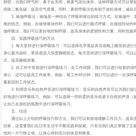
肺部；当我们呼气时，鼻子会关闭，将废气排出体外。这种呼吸方式可以帮
排除二氧化碳，提高空气质量。同时，鼻腔呼吸法也有助于放松身体，减轻
3. 瑜伽呼吸法：瑜伽是一种结合了呼吸和体位的练习方式。在瑜伽中
衡的状态。例如，在做伸展动作时，我们可以进行腹式呼吸；在做扭转动作
伽呼吸法，我们可以更好地控制呼吸，提高身体的柔韧性和力量，同时也能
四、实践呼吸技巧的方法
1. 每天坚持进行深呼吸练习：可以选择在早晨起床后或晚上睡觉前进
身心最为放松，更容易进入深度睡眠状态。每天坚持进行深呼吸练习，可以
式，提高睡眠质量。
2. 在工作中穿插进行深呼吸练习：在工作间隙，我们可以进行短暂的
身心，还可以提高工作效率。例如，每工作45分钟，我们可以进行一次深呼
重新回到工作状态。
3. 利用音乐和自然声音进行深呼吸练习：音乐和自然声音可以为我们
好地进行深呼吸练习。例如，可以选择一些轻柔的音乐或者大自然的声音（
让自己在放松的氛围中进行深呼吸练习。
五、结语
通过以上介绍的呼吸技巧和方法，我们可以有效地缓解工作压力，提高
目标，还需要我们在日常生活中不断实践和探索。只有当我们真正掌握了正
找到一片宁静之地，让身心得到充分的休息和恢复。