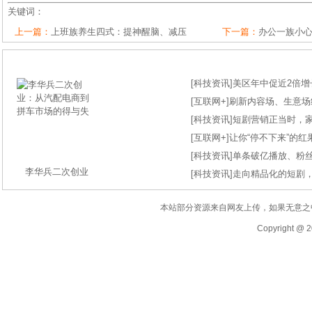
关键词：
上一篇：
上班族养生四式：提神醒脑、减压
下一篇：
办公一族小心
[
科技资讯
]
美区年中促近2倍增长
[
互联网+
]
刷新内容场、生意场纪录
[
科技资讯
]
短剧营销正当时，
[
互联网+
]
让你“停不下来”的
[
科技资讯
]
单条破亿播放、粉丝
李华兵二次创业
[
科技资讯
]
走向精品化的短剧
本站部分资源来自网友上传，如果无意之
Copyright @ 