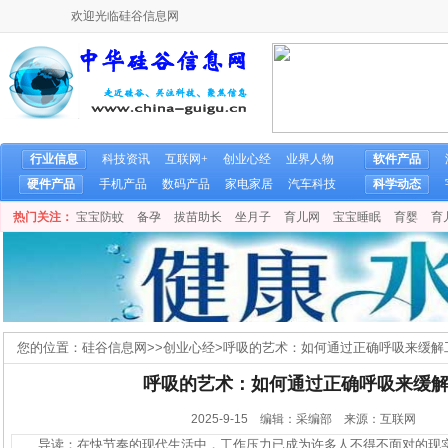
欢迎光临硅谷信息网
行业信息
科技资讯
互联网+
创业心经
业界人物
软件产品
硬件产品
手机产品
数码产品
家电家居
汽车科技
科学动态
热门关注：
宝宝防蚊
备孕
拔苗助长
坐月子
育儿网
宝宝睡眠
育婴
育
您的位置：
硅谷信息网
>>
创业心经
>
呼吸的艺术：如何通过正确呼吸来缓解
呼吸的艺术：如何通过正确呼吸来缓
2025-9-15 编辑：采编部 来源：互联网
导读：在快节奏的现代生活中，工作压力已成为许多人不得不面对的现实