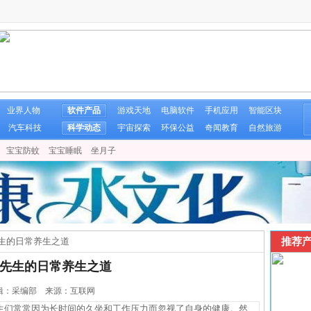
业界人物
软件产品
游戏天地
电脑软件
手机应用
智能区块
汽车科技
科学动态
宇宙探索
环保公益
奇闻教育
自然旅游
宝宝防蚊
宝宝睡眠
坐月子
推荐产
生的日常养生之道
先生的日常养生之道
5 编辑：采编部 来源：互联网
们常常因为长时间的久坐和工作压力而忽视了自身的健康。然