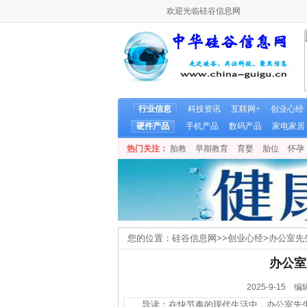
欢迎光临硅谷信息网
行业信息
科技资讯
互联网+
创业心经
硬件产品
手机产品
数码产品
家电家居
热门关注：
胎教
早期教育
育婴
胎位
怀孕
您的位置：
硅谷信息网
>>
创业心经
>
办公室先
办公室
2025-9-1
导读：在快节奏的现代生活中，办公室先生