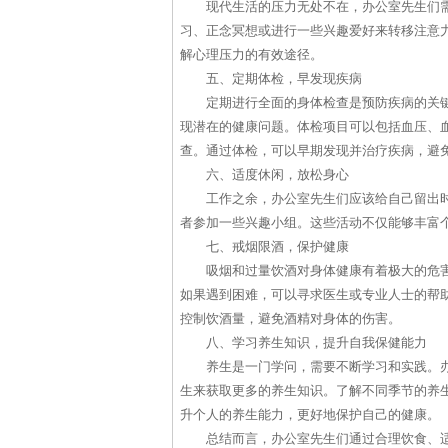
现代生活的压力无处不在，办公室先生们
习、正念冥想或进行一些兴趣爱好来转移注意
解心理压力的有效途径。
五、定期体检，早发现疾病
定期进行全面的身体检查是预防疾病的关
现潜在的健康问题。体检项目可以包括血压、
查。通过体检，可以早期发现并治疗疾病，避
六、适度休闲，放松身心
工作之余，办公室先生们应该给自己留出
者参加一些兴趣小组。这些活动不仅能够丰富
七、戒烟限酒，保护健康
吸烟和过量饮酒对身体健康有着极大的危
如果遇到困难，可以寻求医生或专业人士的帮
控制饮酒量，避免酒精对身体的伤害。
八、学习养生知识，提升自我保健能力
养生是一门学问，需要不断学习和实践。
生来获取更多的养生知识。了解不同季节的养
升个人的养生能力，更好地保护自己的健康。
总结而言，办公室先生们通过合理饮食、