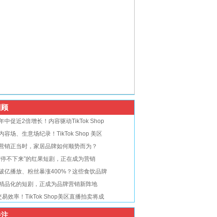
顾
年中促近2倍增长！内容驱动TikTok Shop
内容场、生意场纪录！TikTok Shop 美区
营销正当时，家居品牌如何顺势而为？
“停不下来”的红果短剧，正在成为营销
破亿播放、粉丝暴涨400%？这些食饮品牌
精品化的短剧，正成为品牌营销新阵地
交易效率！TikTok Shop美区直播拍卖将成
注