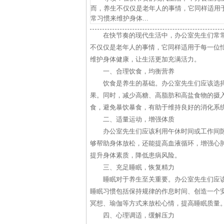
而，养生不仅仅是老年人的事情，它同样适用
常习惯来维护身体...
在快节奏的现代生活中，办公室先生们常
不仅仅是老年人的事情，它同样适用于每一位
维护身体健康，让生活更加充满活力。
一、合理饮食，均衡营养
饮食是养生的基础。办公室先生们应该选
果。同时，减少高糖、高脂肪和高盐食物的摄
食，避免暴饮暴食，有助于维持良好的消化系
二、适量运动，增强体质
办公室先生们应该利用午休时间或工作间
够帮助身体放松，还能提高血液循环，增强心
提升身体素质，降低患病风险。
三、充足睡眠，恢复精力
睡眠对于养生至关重要。办公室先生们应该
睡眠习惯包括保持规律的作息时间、创造一个
冥想、瑜伽等方式来放松心情，提高睡眠质量
四、心理调适，缓解压力