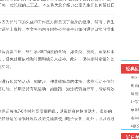
于每一位忙碌的上班族。本文将为您介绍办公室先生们如何通过日
常因为长时间的久坐和工作压力而忽视了自身的健康。然而，养生
忙碌的上班族。本文将为您介绍办公室先生们如何通过日常习惯来
择富含蛋白质、维生素和矿物质的食物，如鱼类、瘦肉、蔬菜和水
入，避免过度依赖咖啡因和糖分来提神。此外，保持定时定量的饮
统功能。
经典回
美区
隙进行短暂的活动，如散步、伸展或简单的体操。这些活动不仅能
刷新
肺功能。长期坚持有氧运动，如慢跑、游泳或骑自行车，能够有效
短剧
让你
单条
保证每晚7-8小时的高质量睡眠，以帮助身体恢复活力。良好的
走向
安静舒适的睡眠环境以及避免睡前使用电子设备。此外，可以通过
。
4倍
近日关