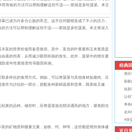
单而有效的方法可以帮助缓解这些不适——那就是多吃菠菜。本文
屏幕已成为许多办公族的常态。这不仅对眼睛造成了不小的压力，
效的方法可以帮助缓解这些不适——那就是多吃菠菜。本文将深入
其丰富的营养价值而备受推崇。其中，富含的叶黄素和玉米黄质是
自由基的伤害，从而减少眼部疾病的发生。此外，菠菜中的维生素
预防老年性黄斑变性等眼部疾病。
经典回
美区
采取多样化的食用方式。例如，可以将菠菜与其他食材如瘦肉、豆
刷新
菠菜作为沙拉的一部分，搭配各种新鲜蔬菜和坚果，既美味又健
短剧
让你
单条
无枯黄的品种。储存时，应将菠菜放在阴凉通风的地方，避免阳光
走向
4倍
丰富的矿物质和微量元素，如铁、钙、钾等，这些都是维持身体健
近日关