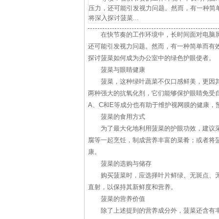
压力，还可能引发视力问题。然而，有一种简
将深入探讨菠菜...
在快节奏的工作环境中，长时间面对电脑
还可能引发视力问题。然而，有一种简单而有
探讨菠菜如何成为办公室中的绿色护眼使者。
菠菜与眼睛健康
菠菜，这种绿叶蔬菜不仅口感鲜美，更因
两种强大的抗氧化剂，它们能够保护眼睛免受
A、C和E等成分也有助于维护视网膜的健康，
菠菜的食用方式
为了最大化地利用菠菜的护眼功效，建议
腐等一起烹饪，制成营养丰富的菜肴；或者将
康。
菠菜的选购与储存
购买菠菜时，应选择叶片鲜绿、无斑点、
直射，以保持其新鲜度和营养。
菠菜的营养价值
除了上述提到的营养成分外，菠菜还含有