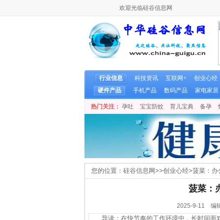
欢迎光临硅谷信息网
行业信息
科技资讯
互联网+
创业心经
硬件产品
手机产品
数码产品
家电家居
热门关注：
孕吐
宝宝防蚊
育儿宝典
备孕
您的位置：
硅谷信息网
>>
创业心经
>
菠菜：办
菠菜：
2025-9-1
导读：在快节奏的工作环境中，长时间面对