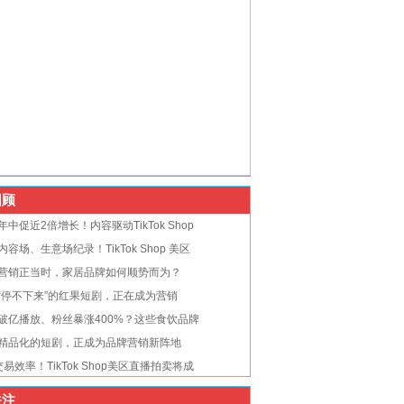
顾
年中促近2倍增长！内容驱动TikTok Shop
内容场、生意场纪录！TikTok Shop 美区
营销正当时，家居品牌如何顺势而为？
“停不下来”的红果短剧，正在成为营销
破亿播放、粉丝暴涨400%？这些食饮品牌
精品化的短剧，正成为品牌营销新阵地
交易效率！TikTok Shop美区直播拍卖将成
注