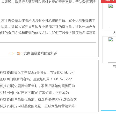
的人来说，适量摄入菠菜可以提供必要的营养支持，帮助缓解眼睛
，对于办公室工作者来说具有不可忽视的价值。它不仅能够提供丰
。因此，建议大家在日常饮食中增加菠菜的摄入量，让这一绿色食
合理的食用方式和正确的储存方法，我们可以最大限度地发挥菠菜
下一篇：
女白领最爱喝的滋补茶
科技资讯
]
美区年中促近2倍增长！内容驱动TikTok
互联网+
]
刷新内容场、生意场纪录！TikTok Shop
科技资讯
]
短剧营销正当时，家居品牌如何顺势而为
互联网+
]
让你“停不下来”的红果短剧，正在成为
科技资讯
]
单条破亿播放、粉丝暴涨400%？这些食饮
科技资讯
]
走向精品化的短剧，正成为品牌营销新阵