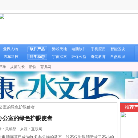
业界人物
软件产品
游戏天地
电脑软件
手机应用
智能区块
汽车科技
科学动态
宇宙探索
环保公益
奇闻教育
自然旅游
怀孕
拔苗助长
胎位
育儿网
推荐产
公室的绿色护眼使者
办公室的绿色护眼使者
1 编辑：采编部 来源：互联网
电脑屏幕已成为许多办公族的常态。这不仅对眼睛造成了不小的