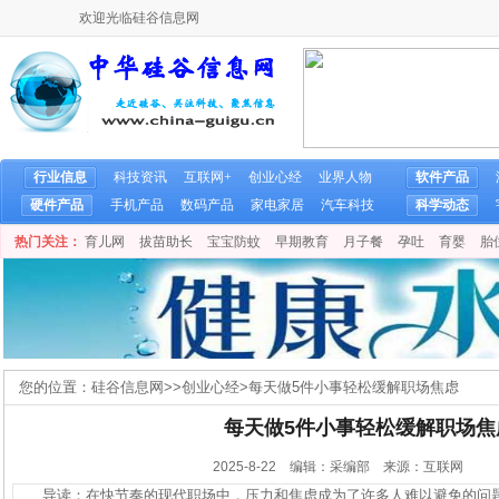
欢迎光临硅谷信息网
行业信息
科技资讯
互联网+
创业心经
业界人物
软件产品
硬件产品
手机产品
数码产品
家电家居
汽车科技
科学动态
热门关注：
育儿网
拔苗助长
宝宝防蚊
早期教育
月子餐
孕吐
育婴
胎
您的位置：
硅谷信息网
>>
创业心经
>
每天做5件小事轻松缓解职场焦虑
每天做5件小事轻松缓解职场焦
2025-8-22 编辑：采编部 来源：互联网
导读：在快节奏的现代职场中，压力和焦虑成为了许多人难以避免的问题