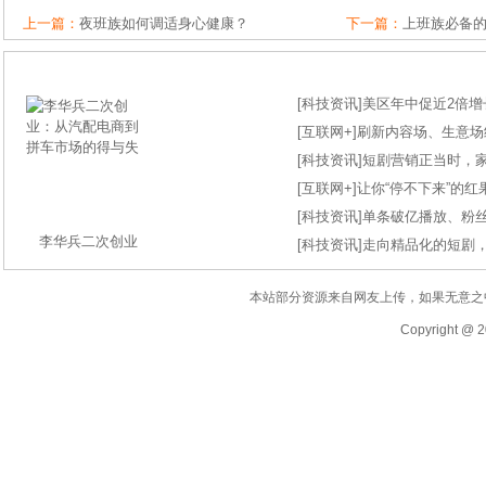
上一篇：
夜班族如何调适身心健康？
下一篇：
上班族必备
[
科技资讯
]
美区年中促近2倍增长
[
互联网+
]
刷新内容场、生意场纪录
[
科技资讯
]
短剧营销正当时，
[
互联网+
]
让你“停不下来”的
[
科技资讯
]
单条破亿播放、粉丝
李华兵二次创业
[
科技资讯
]
走向精品化的短剧
本站部分资源来自网友上传，如果无意之
Copyright @ 