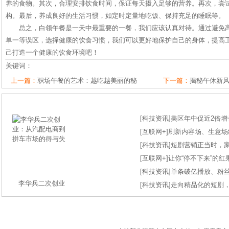
养的食物。其次，合理安排饮食时间，保证每天摄入足够的营养。再次，尝
构。最后，养成良好的生活习惯，如定时定量地吃饭、保持充足的睡眠等。
总之，白领午餐是一天中最重要的一餐，我们应该认真对待。通过避免
单一等误区，选择健康的饮食习惯，我们可以更好地保护自己的身体，提高
己打造一个健康的饮食环境吧！
关键词：
上一篇：
职场午餐的艺术：越吃越美丽的秘
下一篇：
揭秘午休新风
[
科技资讯
]
美区年中促近2倍增长
[
互联网+
]
刷新内容场、生意场纪录
[
科技资讯
]
短剧营销正当时，
[
互联网+
]
让你“停不下来”的
[
科技资讯
]
单条破亿播放、粉丝
李华兵二次创业
[
科技资讯
]
走向精品化的短剧