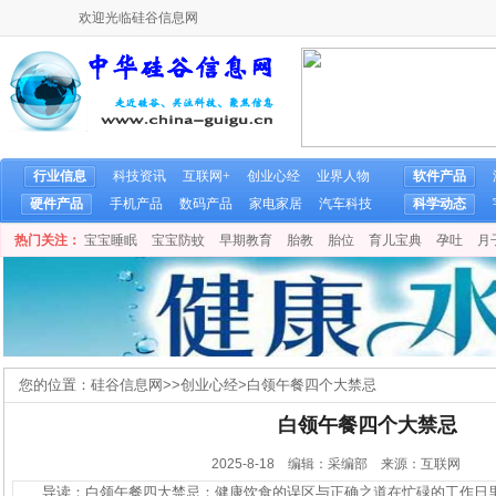
欢迎光临硅谷信息网
行业信息
科技资讯
互联网+
创业心经
业界人物
软件产品
硬件产品
手机产品
数码产品
家电家居
汽车科技
科学动态
热门关注：
宝宝睡眠
宝宝防蚊
早期教育
胎教
胎位
育儿宝典
孕吐
月
您的位置：
硅谷信息网
>>
创业心经
>
白领午餐四个大禁忌
白领午餐四个大禁忌
2025-8-18 编辑：采编部 来源：互联网
导读：白领午餐四大禁忌：健康饮食的误区与正确之道在忙碌的工作日里