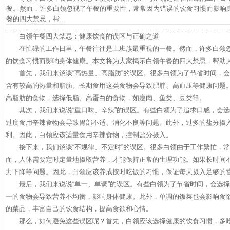
餐。然而，许多白领忽视了午餐的重要性，常常因为错误的饮食习惯而影响
餐的四大禁忌，帮...
白领午餐四大禁忌：健康饮食的误区与正确之道
在忙碌的工作日里，午餐往往是上班族最重视的一餐。然而，许多白领
的饮食习惯而影响身体健康。本文将为大家揭示白领午餐的四大禁忌，帮助
首先，我们来谈谈“高热量、高脂肪”的误区。很多白领为了节省时间，
含有较高的热量和脂肪。长期食用这类食物会导致肥胖、高血压等健康问题
高脂肪的食物，选择低脂、高蛋白的食物，如瘦肉、鱼类、豆类等。
其次，我们来说说“重口味、辛辣”的误区。有些白领为了追求口感，会
过度食用辛辣食物会导致胃部不适、消化不良等问题。此外，过多的盐分摄
利。因此，白领应该适量食用辛辣食物，控制盐分摄入。
接下来，我们谈谈“不规律、不定时”的误区。很多白领由于工作繁忙，
而，人体需要定时定量地摄取营养，才能保持正常的生理功能。如果长时间
力下降等问题。因此，白领应该养成按时吃饭的习惯，保证每天摄入足够的
最后，我们来说说“单一、单调”的误区。有些白领为了节省时间，会选
一的食物会导致营养不均衡，影响身体健康。此外，单调的饭菜也会影响食
的菜品，丰富自己的饮食结构，提高食欲和心情。
那么，如何避免这些误区呢？首先，白领应该选择健康的饮食习惯，多