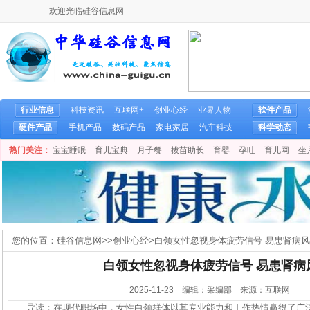
欢迎光临硅谷信息网
行业信息
科技资讯
互联网+
创业心经
业界人物
软件产品
硬件产品
手机产品
数码产品
家电家居
汽车科技
科学动态
热门关注：
宝宝睡眠
育儿宝典
月子餐
拔苗助长
育婴
孕吐
育儿网
坐
您的位置：
硅谷信息网
>>
创业心经
>
白领女性忽视身体疲劳信号 易患肾病
白领女性忽视身体疲劳信号 易患肾病
2025-11-23 编辑：采编部 来源：互联网
导读：在现代职场中，女性白领群体以其专业能力和工作热情赢得了广泛