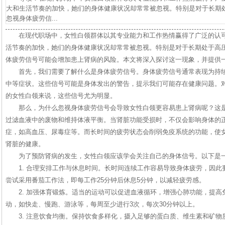
大和生活节奏的加快，她们的身体健康状况却常常被忽视。特别是对于长期
忽视身体疲劳信...
在现代职场中，女性白领群体以其专业能力和工作热情赢得了广泛的认
活节奏的加快，她们的身体健康状况却常常被忽视。特别是对于长期处于高
体疲劳信号可能会增加患上肾病的风险。本文将深入探讨这一现象，并提供
首先，我们需要了解什么是身体疲劳信号。身体疲劳信号通常表现为持
中等症状。这些信号可能是身体发出的警告，提示我们可能存在健康问题。
的女性白领来说，这些信号尤为明显。
那么，为什么忽视身体疲劳信号会导致女性白领更容易患上肾病呢？这
过滤血液中的废物和维持体液平衡。当肾脏功能受损时，不仅会影响身体的
症，如高血压、尿毒症等。而长时间的疲劳状态会削弱免疫系统的功能，使
肾脏的健康。
为了预防肾病的发生，女性白领应该学会关注自己的身体信号。以下是
1. 合理安排工作与休息时间。长时间连续工作容易导致身体疲劳，因
尝试采用番茄工作法，即每工作25分钟后休息5分钟，以减轻疲劳感。
2. 加强体育锻炼。适当的运动可以促进血液循环，增强心肺功能，提
动，如快走、慢跑、游泳等，每周至少进行3次，每次30分钟以上。
3. 注意饮食均衡。保持饮食多样化，摄入足够的蛋白质、维生素和矿