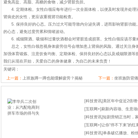
避免高盐、高脂、高糖的食物，减少肾脏负担。
4. 定期体检。女性白领应每年进行一次全面体检，以便及时发现并处
肾病史的女性，更应该重视肾功能检查。
5. 保持良好的心态。压力过大可能导致内分泌失调，进而影响肾脏功
的心态，避免过度劳累和情绪波动。
6. 戒烟限酒。吸烟和过量饮酒都会对肾脏造成损害。女性白领应该尽
总之，女性白领忽视身体疲劳信号会增加患上肾病的风险。通过关注身
加强体育锻炼、注意饮食均衡、定期体检、保持良好的心态以及戒烟限酒等
我们从现在开始，关爱自己的身体健康，为自己的未来负责！
关键词：
上一篇：
上班族蹲一蹲也能缓解疲劳？揭秘
下一篇：
坐班族防背
[
科技资讯
]
美区年中促近2倍增长
[
互联网+
]
刷新内容场、生意场纪录
[
科技资讯
]
短剧营销正当时，
[
互联网+
]
让你“停不下来”的
[
科技资讯
]
单条破亿播放、粉丝